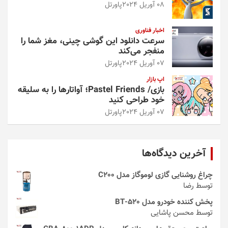
08 آوریل 2024
پاورتل
اخبار فناوری
سرعت دانلود این گوشی چینی، مغز شما را
منفجر می‌کند
07 آوریل 2024
پاورتل
اپ بازار
بازی/ Pastel Friends؛ آواتارها را به سلیقه
خود طراحی کنید
07 آوریل 2024
پاورتل
آخرین دیدگاه‌ها
چراغ روشنایی گازی لوموگاز مدل C200
توسط رضا
پخش کننده خودرو مدل 520-BT
توسط محسن پاشایی