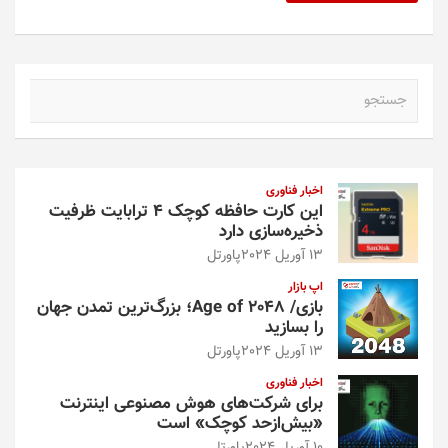
ج
س
ت
ج
و
اخبار فناوری
این کارت حافظه کوچک ۴ ترابایت ظرفیت
ذخیره‌سازی دارد
13 آوریل 2024
پاورتل
اپ بازار
بازی/ Age of 2048؛ بزرگ‌ترین تمدن جهان
را بسازید
13 آوریل 2024
پاورتل
اخبار فناوری
برای شرکت‌های هوش مصنوعی اینترنت
«بیش‌از‌حد کوچک» است