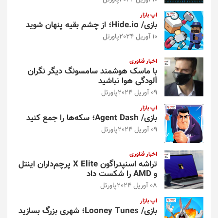
10 آوریل 2024
پاورتل
اپ بازار
بازی/ Hide.io؛ از چشم بقیه پنهان شوید
10 آوریل 2024
پاورتل
اخبار فناوری
با ماسک هوشمند سامسونگ دیگر نگران
آلودگی هوا نباشید
09 آوریل 2024
پاورتل
اپ بازار
بازی/ Agent Dash؛ سکه‌ها را جمع کنید
09 آوریل 2024
پاورتل
اخبار فناوری
تراشه اسنپدراگون X Elite پرچم‌داران اینتل
و AMD را شکست داد
08 آوریل 2024
پاورتل
اپ بازار
بازی/ Looney Tunes؛ شهری بزرگ بسازید