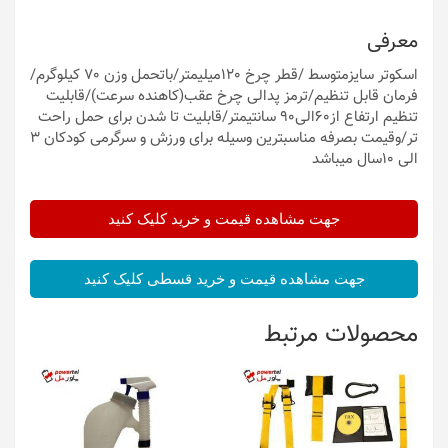
معرفی
اسکوتر سایزمتوسط /قطر چرخ 120میلیمتر/باتحمل وزن 70 کیلوگرم/
فرمان قابل تنظیم/ترمز پدالی چرخ عقب(کاهنده سرعت)/قابلیت
تنظیم ارتفاع از60الی90 سانتیمتر/قابلیت تا شدن برای حمل راحت
تر/وقیمت بصرفه مناسبترین وسیله برای ورزش و سرگرمی کودکان 3
الی 10سال میباشد
جهت مشاهده قیمت و خرید کلیک کنید
جهت مشاهده قیمت و خرید قسطی کلیک کنید
محصولات مرتبط