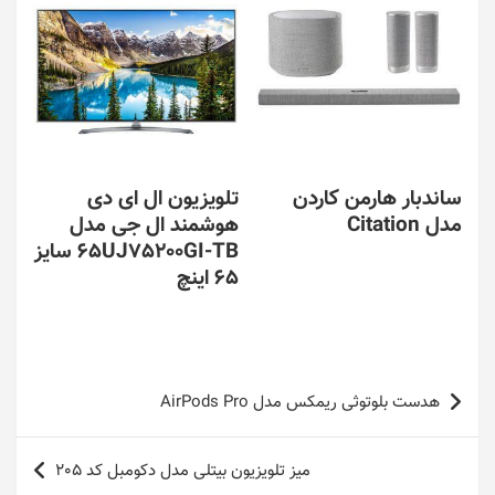
ساندبار هارمن کاردن
تلویزیون ال ای دی
مدل Citation
هوشمند ال جی مدل
65UJ75200GI-TB سایز
65 اینچ
راهبری
هدست بلوتوثی ریمکس مدل AirPods Pro
نوشته
میز تلویزیون بیتلی مدل دکومبل کد 205