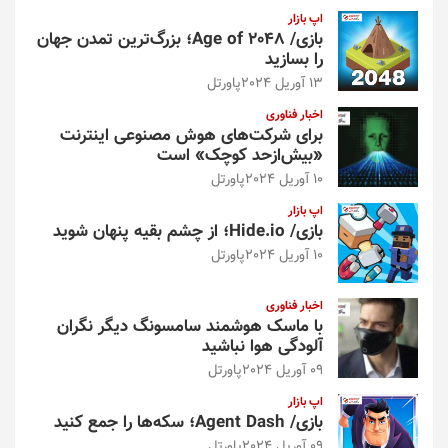
اپ بازار
بازی/ Age of 2048؛ بزرگ‌ترین تمدن جهان
را بسازید
13 آوریل 2024
پاورتل
اخبار فناوری
برای شرکت‌های هوش مصنوعی اینترنت
«بیش‌از‌حد کوچک» است
10 آوریل 2024
پاورتل
اپ بازار
بازی/ Hide.io؛ از چشم بقیه پنهان شوید
10 آوریل 2024
پاورتل
اخبار فناوری
با ماسک هوشمند سامسونگ دیگر نگران
آلودگی هوا نباشید
09 آوریل 2024
پاورتل
اپ بازار
بازی/ Agent Dash؛ سکه‌ها را جمع کنید
09 آوریل 2024
پاورتل