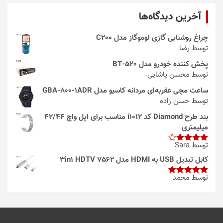
آخرین دیدگاه‌ها
چراغ روشنایی گازی لوموگاز مدل C200
توسط رضا
پخش کننده خودرو مدل 520-BT
توسط محسن پاشایی
ساعت مچی عقربه‌ای مردانه کاسیو مدل GBA-800-1ADR
توسط حسن زاده
بند طرح Diamond کد i1012 مناسب برای اپل واچ 42/44
میلیمتری
توسط Sara
امتیاز
4
از 5
کابل تبدیل USB به HDMI مدل 3in1 HDTV 7562
توسط محمد
امتیاز
5
از
5