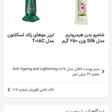
شامپو بدن هيدرودرم
لیزر موهای زائد لسکلتون
مدل Silk وزن 250 گرم
مدل T015C
راهبری
سرم پوست لافارر مدل Anti Ageing and Lightening c10%
نوشته
حجم 30 میلی لیتر
لاک ناخن فلورمار شماره 107
دیدگاهتان را بنویسید