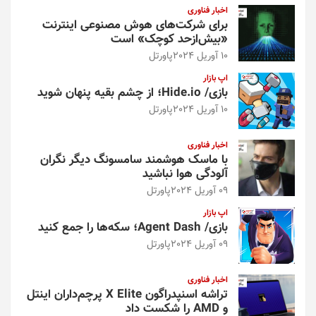
اخبار فناوری
برای شرکت‌های هوش مصنوعی اینترنت
«بیش‌از‌حد کوچک» است
10 آوریل 2024
پاورتل
اپ بازار
بازی/ Hide.io؛ از چشم بقیه پنهان شوید
10 آوریل 2024
پاورتل
اخبار فناوری
با ماسک هوشمند سامسونگ دیگر نگران
آلودگی هوا نباشید
09 آوریل 2024
پاورتل
اپ بازار
بازی/ Agent Dash؛ سکه‌ها را جمع کنید
09 آوریل 2024
پاورتل
اخبار فناوری
تراشه اسنپدراگون X Elite پرچم‌داران اینتل
و AMD را شکست داد