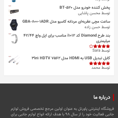
پخش کننده خودرو مدل 520-BT
توسط محسن پاشایی
ساعت مچی عقربه‌ای مردانه کاسیو مدل GBA-800-1ADR
توسط حسن زاده
بند طرح Diamond کد i1012 مناسب برای اپل واچ 42/44
میلیمتری
توسط Sara
امتیاز
4
از 5
کابل تبدیل USB به HDMI مدل 3in1 HDTV 7562
توسط محمد
امتیاز
5
از
5
درباره ما
فروشگاه اینترنتی پاورتل به عنوان اولین مرجع تخصصی فروش لوازم
جانبی فعالیت خود را از سال ۹۸ با هدف ارائه انواع لوازم جانبی برای