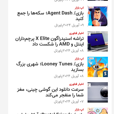
09 آوریل 2024
پاورتل
اپ بازار
بازی/ Agent Dash؛ سکه‌ها را جمع
کنید
09 آوریل 2024
پاورتل
اخبار فناوری
تراشه اسنپدراگون X Elite پرچم‌داران
اینتل و AMD را شکست داد
08 آوریل 2024
پاورتل
اپ بازار
بازی/ Looney Tunes؛ شهری بزرگ
بسازید
08 آوریل 2024
پاورتل
اخبار فناوری
سرعت دانلود این گوشی چینی، مغز
شما را منفجر می‌کند
07 آوریل 2024
پاورتل
اپ بازار