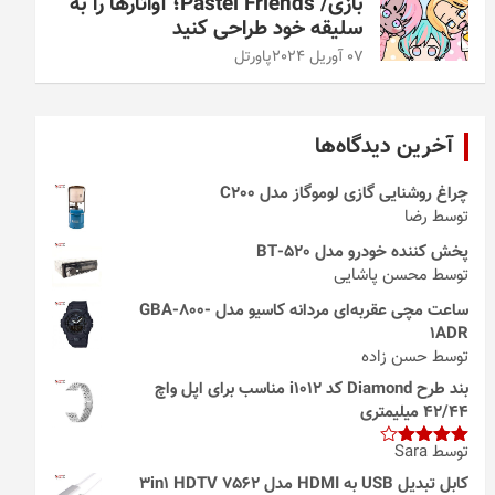
بازی/ Pastel Friends؛ آواتارها را به
سلیقه خود طراحی کنید
07 آوریل 2024
پاورتل
آخرین دیدگاه‌ها
چراغ روشنایی گازی لوموگاز مدل C200
توسط رضا
پخش کننده خودرو مدل 520-BT
توسط محسن پاشایی
ساعت مچی عقربه‌ای مردانه کاسیو مدل GBA-800-
1ADR
توسط حسن زاده
بند طرح Diamond کد i1012 مناسب برای اپل واچ
42/44 میلیمتری
توسط Sara
امتیاز
4
از 5
کابل تبدیل USB به HDMI مدل 3in1 HDTV 7562