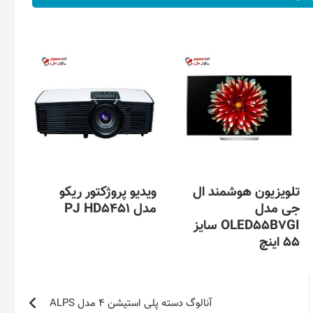
تلویزیون هوشمند ال
ویدیو پروژکتور ریکو
جی مدل
مدل PJ HD5451
OLED55B7GI سایز
55 اینچ
آنالوگ دسته پلی استیشن 4 مدل ALPS