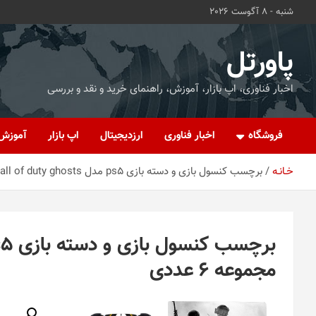
ه
شنبه - 8 آگوست 2026
حتوا
روید
پاورتل
اخبار فناوری، اپ بازار، آموزش، راهنمای خرید و نقد و بررسی
فروشگاه
اخبار فناوری
ارزدیجیتال
اپ بازار
آموزش
خـانـه
برچسب کنسول بازی و دسته بازی ps5 مدل call of duty ghosts مجموعه 6 عددی
مجموعه 6 عددی