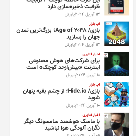
این کارت حافظه کوچک ۴ ترابایت
ظرفیت ذخیره‌سازی دارد
13 آوریل 2024
پاورتل
اپ بازار
بازی/ Age of 2048؛ بزرگ‌ترین تمدن
جهان را بسازید
13 آوریل 2024
پاورتل
اخبار فناوری
برای شرکت‌های هوش مصنوعی
اینترنت «بیش‌از‌حد کوچک» است
10 آوریل 2024
پاورتل
اپ بازار
بازی/ Hide.io؛ از چشم بقیه پنهان
شوید
10 آوریل 2024
پاورتل
اخبار فناوری
با ماسک هوشمند سامسونگ دیگر
نگران آلودگی هوا نباشید