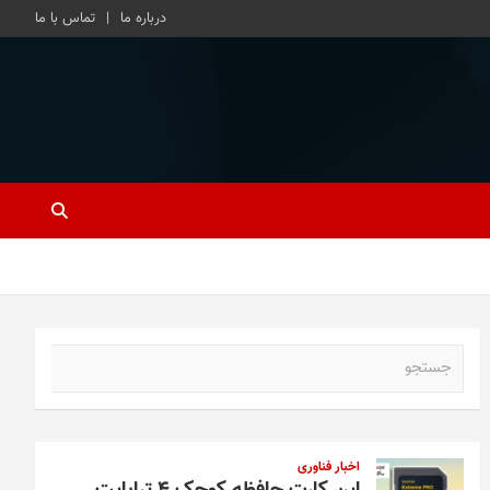
درباره ما
تماس با ما
ج
س
ت
ج
و
اخبار فناوری