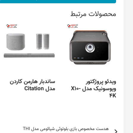
محصولات مرتبط
ویدئو پروژکتور
ساندبار هارمن کاردن
ویوسونیک مدل X10-
مدل Citation
4K
راهبری
هدست مخصوص بازی بلوتوثی شیائومی مدل THI