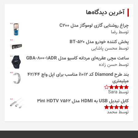
آخرین دیدگاه‌ها
چراغ روشنایی گازی لوموگاز مدل C200
توسط رضا
پخش کننده خودرو مدل 520-BT
توسط محسن پاشایی
ساعت مچی عقربه‌ای مردانه کاسیو مدل GBA-800-1ADR
توسط حسن زاده
بند طرح Diamond کد i1012 مناسب برای اپل واچ 42/44
میلیمتری
توسط Sara
امتیاز
4
از 5
کابل تبدیل USB به HDMI مدل 3in1 HDTV 7562
توسط محمد
امتیاز
5
از
5