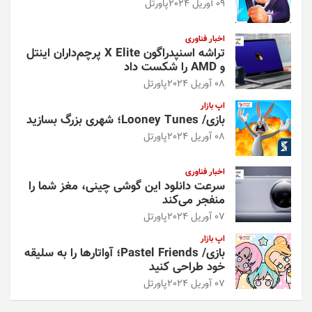
09 آوریل 2024
پاورتل
اخبار فناوری
تراشه اسنپدراگون X Elite پرچم‌داران اینتل
و AMD را شکست داد
08 آوریل 2024
پاورتل
اپ بازار
بازی/ Looney Tunes؛ شهری بزرگ بسازید
08 آوریل 2024
پاورتل
اخبار فناوری
سرعت دانلود این گوشی چینی، مغز شما را
منفجر می‌کند
07 آوریل 2024
پاورتل
اپ بازار
بازی/ Pastel Friends؛ آواتارها را به سلیقه
خود طراحی کنید
07 آوریل 2024
پاورتل