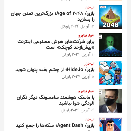
اپ بازار
بازی/ Age of 2048؛ بزرگ‌ترین تمدن جهان
را بسازید
13 آوریل 2024
پاورتل
اخبار فناوری
برای شرکت‌های هوش مصنوعی اینترنت
«بیش‌از‌حد کوچک» است
10 آوریل 2024
پاورتل
اپ بازار
بازی/ Hide.io؛ از چشم بقیه پنهان شوید
10 آوریل 2024
پاورتل
اخبار فناوری
با ماسک هوشمند سامسونگ دیگر نگران
آلودگی هوا نباشید
09 آوریل 2024
پاورتل
اپ بازار
بازی/ Agent Dash؛ سکه‌ها را جمع کنید