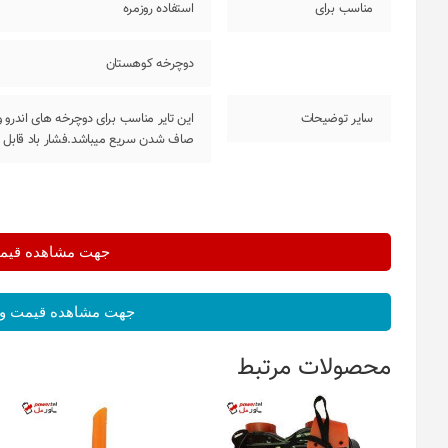
مناسب برای
استفاده روزمره
دوچرخه کوهستان
سایر توضیحات
صاف شدن سریع میباشد.فشار باد قابل تحمل 30 تا 50 پی اس آیتراکم 30TPIسای
جهت مشاهده قیمت 
جهت مشاهده قیمت و 
محصولات مرتبط