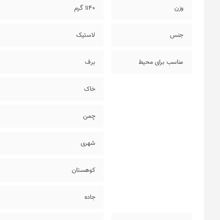
وزن
1140 گرم
جنس
لاستیک
مناسب برای محیط
برف
خاک
چمن
شهری
کوهستان
جاده