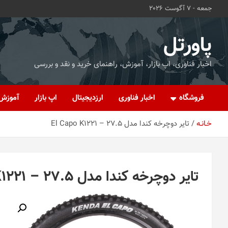
ه
جمعه - 7 آگوست 2026
حتوا
روید
پاورتل
اخبار فناوری، اپ بازار، آموزش، راهنمای خرید و نقد و بررسی
فروشگاه
اخبار فناوری
ارزدیجیتال
اپ بازار
آموزش
خـانـه
تایر دوچرخه کندا مدل El Capo K1221 – 27.5
تایر دوچرخه کندا مدل El Capo K1221 – 27.5