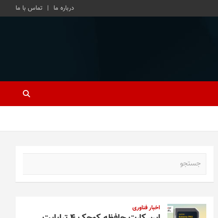
درباره ما
تماس با ما
ج
س
ت
ج
و
اخبار فناوری