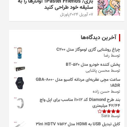
بازی/ Pastel Friends؛ آواتارها را به
سلیقه خود طراحی کنید
07 آوریل 2024
پاورتل
آخرین دیدگاه‌ها
چراغ روشنایی گازی لوموگاز مدل C200
توسط رضا
پخش کننده خودرو مدل 520-BT
توسط محسن پاشایی
ساعت مچی عقربه‌ای مردانه کاسیو مدل GBA-800-
1ADR
توسط حسن زاده
بند طرح Diamond کد i1012 مناسب برای اپل واچ
42/44 میلیمتری
توسط Sara
امتیاز
4
از 5
کابل تبدیل USB به HDMI مدل 3in1 HDTV 7562