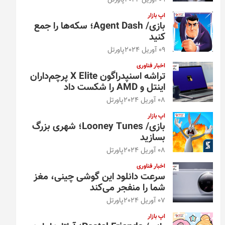
09 آوریل 2024
پاورتل
اپ بازار
بازی/ Agent Dash؛ سکه‌ها را جمع
کنید
09 آوریل 2024
پاورتل
اخبار فناوری
تراشه اسنپدراگون X Elite پرچم‌داران
اینتل و AMD را شکست داد
08 آوریل 2024
پاورتل
اپ بازار
بازی/ Looney Tunes؛ شهری بزرگ
بسازید
08 آوریل 2024
پاورتل
اخبار فناوری
سرعت دانلود این گوشی چینی، مغز
شما را منفجر می‌کند
07 آوریل 2024
پاورتل
اپ بازار