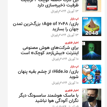
این کارت حافظه کوچک ۴ ترابایت
ظرفیت ذخیره‌سازی دارد
13 آوریل 2024
پاورتل
اپ بازار
بازی/ Age of 2048؛ بزرگ‌ترین تمدن
جهان را بسازید
13 آوریل 2024
پاورتل
اخبار فناوری
برای شرکت‌های هوش مصنوعی
اینترنت «بیش‌از‌حد کوچک» است
10 آوریل 2024
پاورتل
اپ بازار
بازی/ Hide.io؛ از چشم بقیه پنهان
شوید
10 آوریل 2024
پاورتل
اخبار فناوری
با ماسک هوشمند سامسونگ دیگر
نگران آلودگی هوا نباشید