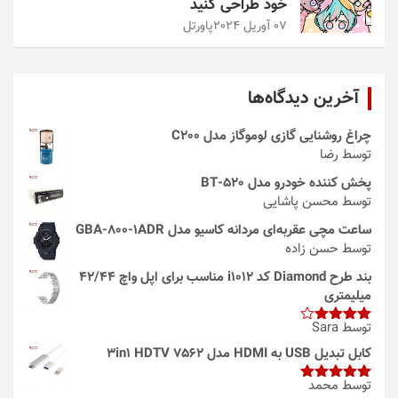
خود طراحی کنید
07 آوریل 2024
پاورتل
آخرین دیدگاه‌ها
چراغ روشنایی گازی لوموگاز مدل C200
توسط رضا
پخش کننده خودرو مدل 520-BT
توسط محسن پاشایی
ساعت مچی عقربه‌ای مردانه کاسیو مدل GBA-800-1ADR
توسط حسن زاده
بند طرح Diamond کد i1012 مناسب برای اپل واچ 42/44
میلیمتری
توسط Sara
امتیاز
4
از 5
کابل تبدیل USB به HDMI مدل 3in1 HDTV 7562
توسط محمد
امتیاز
5
از