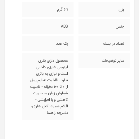
وزن
69 گرم
جنس
ABS
تعداد در بسته
یک عدد
سایر توضیحات
محصول دارای باتری
لیتومی شارژی داخلی
است و نیازی به باتری
ندارد - قابلیت تنظیم زمان
از 0 تا 100 دقیقه - قابلیت
شمارش زمان به صورت
کاهشی و یا افزایشی -
اقلام همراه: کابل شارژ و
دفترچه راهنما