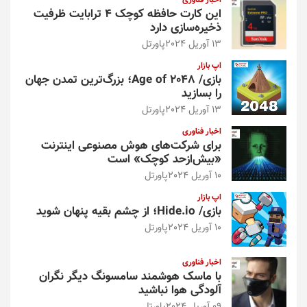
اخبار فناوری
این کارت حافظه کوچک ۴ ترابایت ظرفیت
ذخیره‌سازی دارد
13 آوریل 2024
پاورتل
اپ بازار
بازی/ Age of 2048؛ بزرگ‌ترین تمدن جهان
را بسازید
13 آوریل 2024
پاورتل
اخبار فناوری
برای شرکت‌های هوش مصنوعی اینترنت
«بیش‌از‌حد کوچک» است
10 آوریل 2024
پاورتل
اپ بازار
بازی/ Hide.io؛ از چشم بقیه پنهان شوید
10 آوریل 2024
پاورتل
اخبار فناوری
با ماسک هوشمند سامسونگ دیگر نگران
آلودگی هوا نباشید