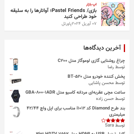
اپ بازار
بازی/ Pastel Friends؛ آواتارها را به سلیقه
خود طراحی کنید
07 آوریل 2024
پاورتل
آخرین دیدگاه‌ها
چراغ روشنایی گازی لوموگاز مدل C200
توسط رضا
پخش کننده خودرو مدل 520-BT
توسط محسن پاشایی
ساعت مچی عقربه‌ای مردانه کاسیو مدل GBA-800-1ADR
توسط حسن زاده
بند طرح Diamond کد i1012 مناسب برای اپل واچ 42/44
میلیمتری
توسط Sara
امتیاز
4
از 5