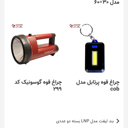
مدل 30×60
چراغ قوه پرتابل مدل
چراغ قوه گوسونیک کد
299
cob
راهبری
بند لیفت مدل LNP بسته دو عددی
نوشته