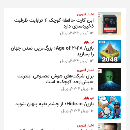
ج
و
اخبار فناوری
این کارت حافظه کوچک ۴ ترابایت ظرفیت
ذخیره‌سازی دارد
13 آوریل 2024
پاورتل
اپ بازار
بازی/ Age of 2048؛ بزرگ‌ترین تمدن جهان
را بسازید
13 آوریل 2024
پاورتل
اخبار فناوری
برای شرکت‌های هوش مصنوعی اینترنت
«بیش‌از‌حد کوچک» است
10 آوریل 2024
پاورتل
اپ بازار
بازی/ Hide.io؛ از چشم بقیه پنهان شوید
10 آوریل 2024
پاورتل
اخبار فناوری