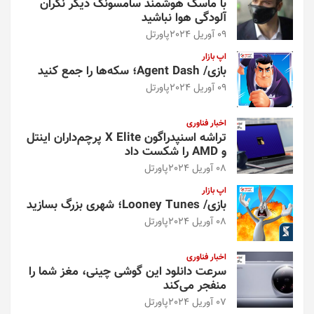
با ماسک هوشمند سامسونگ دیگر نگران
آلودگی هوا نباشید
09 آوریل 2024
پاورتل
اپ بازار
بازی/ Agent Dash؛ سکه‌ها را جمع کنید
09 آوریل 2024
پاورتل
اخبار فناوری
تراشه اسنپدراگون X Elite پرچم‌داران اینتل
و AMD را شکست داد
08 آوریل 2024
پاورتل
اپ بازار
بازی/ Looney Tunes؛ شهری بزرگ بسازید
08 آوریل 2024
پاورتل
اخبار فناوری
سرعت دانلود این گوشی چینی، مغز شما را
منفجر می‌کند
07 آوریل 2024
پاورتل