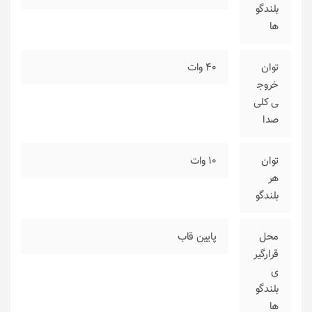
بلندگو
ها
توان
40 وات
خروج
ی کلی
صدا
توان
10 وات
هر
بلندگو
محل
پایین قاب
قرارگیر
ی
بلندگو
ها