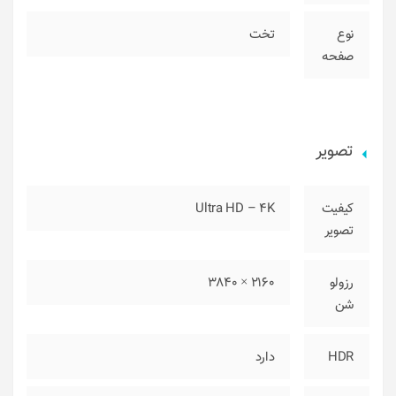
نوع
تخت
صفحه
تصویر
کیفیت
Ultra HD – 4K
تصویر
رزولو
2160 × 3840
شن
HDR
دارد