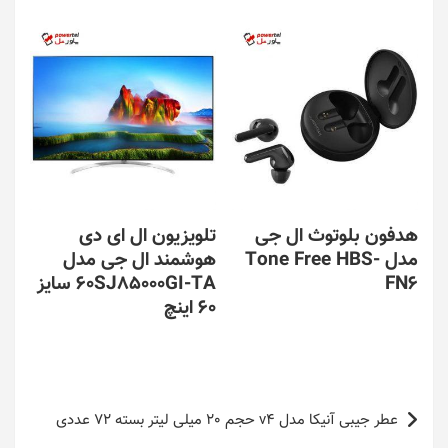
هدفون بلوتوث ال جی
تلویزیون ال ای دی
مدل Tone Free HBS-
هوشمند ال جی مدل
FN6
60SJ85000GI-TA سایز
60 اینچ
راهبری
عطر جیبی آنیکا مدل v4 حجم 20 میلی لیتر بسته 72 عددی
نوشته