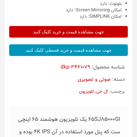
بلوتوث:
دارد
امکان Screen Mirroring:
دارد
امکان SIMPLINK:
دارد
جهت مشاهده قیمت و خرید کلیک کنید
جهت مشاهده قیمت و خرید قسطی کلیک کنید
شناسه محصول:
dkp-3461079
دسته:
صوتی و تصویری
برچسب:
ال جی
,
تلویزیون
65SJ85000GI‌ یک تلویزیون هوشمند 65 اینچی
ست که پنل مورد استفاده در آن 4K IPS بوده و