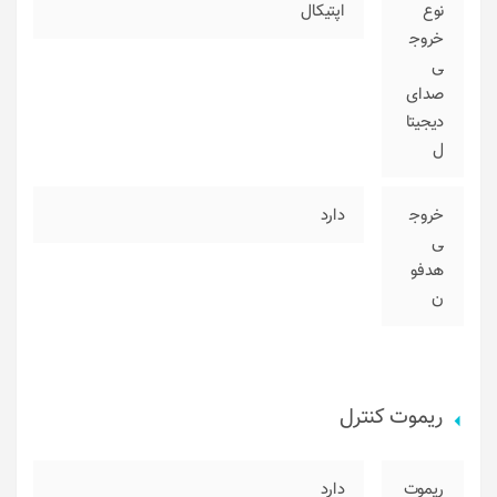
نوع
اپتیکال
خروج
ی
صدای
دیجیتا
ل
خروج
دارد
ی
هدفو
ن
ریموت کنترل
ریموت
دارد