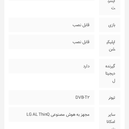
اینترن
ت
بازی
قابل نصب
اپلیکی
قابل نصب
شن
گیرنده
دارد
دیجیتا
ل
تیونر
DVB-T2
سایر
مجهز به هوش مصنوعی LG AL ThinQ
امکانا