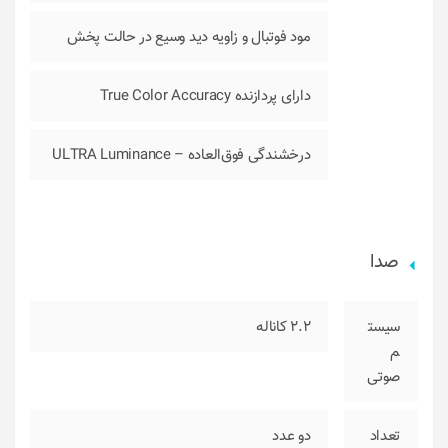
مود فوتبال و زاویه دید وسیع در حالت پخش
دارای پردازنده True Color Accuracy
درخشندگی فوق‌العاده – ULTRA Luminance
صدا
سیست
2.2 کاناله
م
صوتی
تعداد
دو عدد