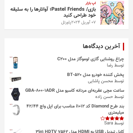
اپ بازار
بازی/ Pastel Friends؛ آواتارها را به سلیقه
خود طراحی کنید
07 آوریل 2024
پاورتل
آخرین دیدگاه‌ها
چراغ روشنایی گازی لوموگاز مدل C200
توسط رضا
پخش کننده خودرو مدل 520-BT
توسط محسن پاشایی
ساعت مچی عقربه‌ای مردانه کاسیو مدل GBA-800-1ADR
توسط حسن زاده
بند طرح Diamond کد i1012 مناسب برای اپل واچ 42/44
میلیمتری
توسط Sara
امتیاز
4
از 5
کابل تبدیل USB به HDMI مدل 3in1 HDTV 7562