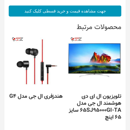
جهت مشاهده قیمت و خرید قسطی کلیک کنید
محصولات مرتبط
تلویزیون ال ای دی
هندزفری ال جی مدل G4
هوشمند ال جی مدل
65SJ95000GI-TA سایز
65 اینچ