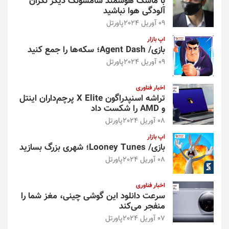
با ماسک هوشمند سامسونگ دیگر نگران
آلودگی هوا نباشید
09 آوریل 2024
پاورتل
اپ بازار
بازی/ Agent Dash؛ سکه‌ها را جمع کنید
09 آوریل 2024
پاورتل
اخبار فناوری
تراشه اسنپدراگون X Elite پرچم‌داران اینتل
و AMD را شکست داد
08 آوریل 2024
پاورتل
اپ بازار
بازی/ Looney Tunes؛ شهری بزرگ بسازید
08 آوریل 2024
پاورتل
اخبار فناوری
سرعت دانلود این گوشی چینی، مغز شما را
منفجر می‌کند
07 آوریل 2024
پاورتل