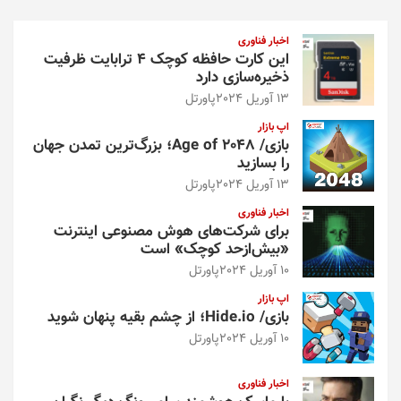
ج
و
اخبار فناوری
این کارت حافظه کوچک ۴ ترابایت ظرفیت
ذخیره‌سازی دارد
13 آوریل 2024
پاورتل
اپ بازار
بازی/ Age of 2048؛ بزرگ‌ترین تمدن جهان
را بسازید
13 آوریل 2024
پاورتل
اخبار فناوری
برای شرکت‌های هوش مصنوعی اینترنت
«بیش‌از‌حد کوچک» است
10 آوریل 2024
پاورتل
اپ بازار
بازی/ Hide.io؛ از چشم بقیه پنهان شوید
10 آوریل 2024
پاورتل
اخبار فناوری