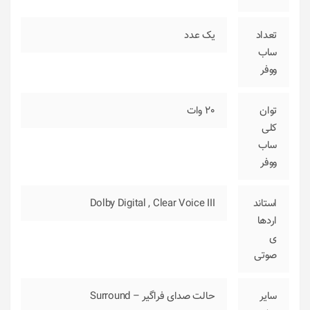
تعداد
یک عدد
ساب
ووفر
توان
20 وات
کلی
ساب
ووفر
استاند
Clear Voice III
,
Dolby Digital
اردها
ی
صوتی
سایر
حالت صدای فراگیر – Surround