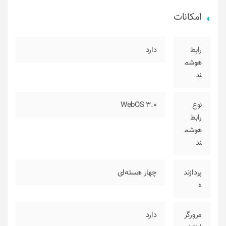
امکانات
رابط
دارد
هوشم
ند
نوع
WebOS 3.0
رابط
هوشم
ند
پردازند
چهار هسته‌ای
ه
مرورگر
دارد