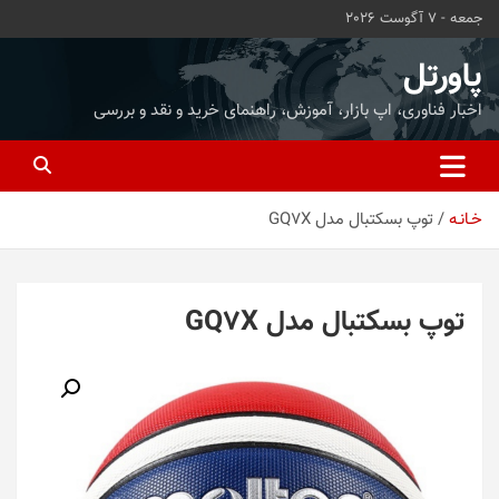
ه
جمعه - 7 آگوست 2026
حتوا
روید
پاورتل
اخبار فناوری، اپ بازار، آموزش، راهنمای خرید و نقد و بررسی
خـانـه
توپ بسکتبال مدل GQ7X
توپ بسکتبال مدل GQ7X