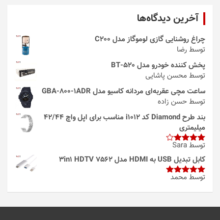
آخرین دیدگاه‌ها
چراغ روشنایی گازی لوموگاز مدل C200
توسط رضا
پخش کننده خودرو مدل 520-BT
توسط محسن پاشایی
ساعت مچی عقربه‌ای مردانه کاسیو مدل GBA-800-1ADR
توسط حسن زاده
بند طرح Diamond کد i1012 مناسب برای اپل واچ 42/44
میلیمتری
توسط Sara
امتیاز
4
از 5
کابل تبدیل USB به HDMI مدل 3in1 HDTV 7562
توسط محمد
امتیاز
5
از
5