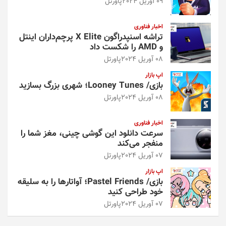
09 آوریل 2024
پاورتل
اخبار فناوری
تراشه اسنپدراگون X Elite پرچم‌داران اینتل
و AMD را شکست داد
08 آوریل 2024
پاورتل
اپ بازار
بازی/ Looney Tunes؛ شهری بزرگ بسازید
08 آوریل 2024
پاورتل
اخبار فناوری
سرعت دانلود این گوشی چینی، مغز شما را
منفجر می‌کند
07 آوریل 2024
پاورتل
اپ بازار
بازی/ Pastel Friends؛ آواتارها را به سلیقه
خود طراحی کنید
07 آوریل 2024
پاورتل