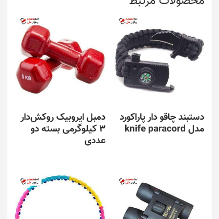
محصولات مرتبط
دستبند چاقو دار پاراکورد
دمبل ایروبیک روکش‌دار
مدل knife paracord
3 کیلوگرمی بسته دو
عددی