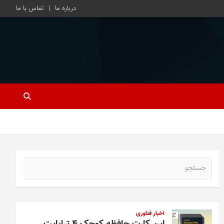
درباره ما
تماس با ما
ج
س
ت
ج
و
اخبار فناوری