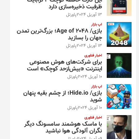
این کارت حافظه کوچک ۴ ترابایت
ظرفیت ذخیره‌سازی دارد
13 آوریل 2024
پاورتل
اپ بازار
بازی/ Age of 2048؛ بزرگ‌ترین تمدن
جهان را بسازید
13 آوریل 2024
پاورتل
اخبار فناوری
برای شرکت‌های هوش مصنوعی
اینترنت «بیش‌از‌حد کوچک» است
10 آوریل 2024
پاورتل
اپ بازار
بازی/ Hide.io؛ از چشم بقیه پنهان
شوید
10 آوریل 2024
پاورتل
اخبار فناوری
با ماسک هوشمند سامسونگ دیگر
نگران آلودگی هوا نباشید