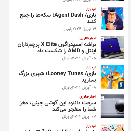
09 آوریل 2024
پاورتل
اپ بازار
بازی/ Agent Dash؛ سکه‌ها را جمع
کنید
09 آوریل 2024
پاورتل
اخبار فناوری
تراشه اسنپدراگون X Elite پرچم‌داران
اینتل و AMD را شکست داد
08 آوریل 2024
پاورتل
اپ بازار
بازی/ Looney Tunes؛ شهری بزرگ
بسازید
08 آوریل 2024
پاورتل
اخبار فناوری
سرعت دانلود این گوشی چینی، مغز
شما را منفجر می‌کند
07 آوریل 2024
پاورتل
اپ بازار