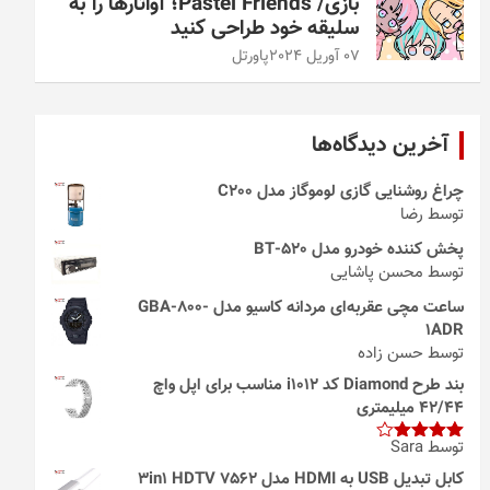
بازی/ Pastel Friends؛ آواتارها را به
سلیقه خود طراحی کنید
07 آوریل 2024
پاورتل
آخرین دیدگاه‌ها
چراغ روشنایی گازی لوموگاز مدل C200
توسط رضا
پخش کننده خودرو مدل 520-BT
توسط محسن پاشایی
ساعت مچی عقربه‌ای مردانه کاسیو مدل GBA-800-
1ADR
توسط حسن زاده
بند طرح Diamond کد i1012 مناسب برای اپل واچ
42/44 میلیمتری
توسط Sara
امتیاز
4
از 5
کابل تبدیل USB به HDMI مدل 3in1 HDTV 7562