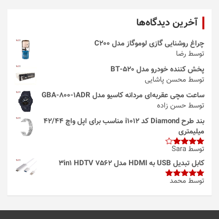
آخرین دیدگاه‌ها
چراغ روشنایی گازی لوموگاز مدل C200
توسط رضا
پخش کننده خودرو مدل 520-BT
توسط محسن پاشایی
ساعت مچی عقربه‌ای مردانه کاسیو مدل GBA-800-1ADR
توسط حسن زاده
بند طرح Diamond کد i1012 مناسب برای اپل واچ 42/44
میلیمتری
توسط Sara
امتیاز
4
از 5
کابل تبدیل USB به HDMI مدل 3in1 HDTV 7562
توسط محمد
امتیاز
5
از
5