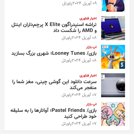
09 آوریل 2024
پاورتل
اخبار فناوری
تراشه اسنپدراگون X Elite پرچم‌داران اینتل
و AMD را شکست داد
08 آوریل 2024
پاورتل
اپ بازار
بازی/ Looney Tunes؛ شهری بزرگ بسازید
08 آوریل 2024
پاورتل
اخبار فناوری
سرعت دانلود این گوشی چینی، مغز شما را
منفجر می‌کند
07 آوریل 2024
پاورتل
اپ بازار
بازی/ Pastel Friends؛ آواتارها را به سلیقه
خود طراحی کنید
07 آوریل 2024
پاورتل