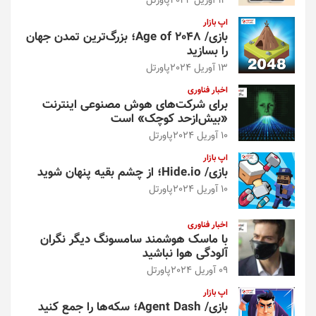
13 آوریل 2024
پاورتل
اپ بازار
بازی/ Age of 2048؛ بزرگ‌ترین تمدن جهان
را بسازید
13 آوریل 2024
پاورتل
اخبار فناوری
برای شرکت‌های هوش مصنوعی اینترنت
«بیش‌از‌حد کوچک» است
10 آوریل 2024
پاورتل
اپ بازار
بازی/ Hide.io؛ از چشم بقیه پنهان شوید
10 آوریل 2024
پاورتل
اخبار فناوری
با ماسک هوشمند سامسونگ دیگر نگران
آلودگی هوا نباشید
09 آوریل 2024
پاورتل
اپ بازار
بازی/ Agent Dash؛ سکه‌ها را جمع کنید