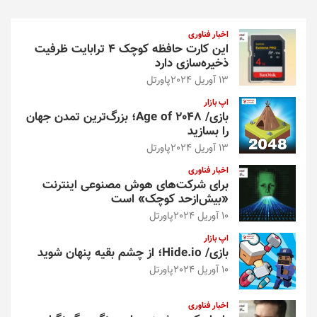
ج
و
اخبار فناوری
این کارت حافظه کوچک ۴ ترابایت ظرفیت
ذخیره‌سازی دارد
13 آوریل 2024
پاورتل
اپ بازار
بازی/ Age of 2048؛ بزرگ‌ترین تمدن جهان
را بسازید
13 آوریل 2024
پاورتل
اخبار فناوری
برای شرکت‌های هوش مصنوعی اینترنت
«بیش‌از‌حد کوچک» است
10 آوریل 2024
پاورتل
اپ بازار
بازی/ Hide.io؛ از چشم بقیه پنهان شوید
10 آوریل 2024
پاورتل
اخبار فناوری