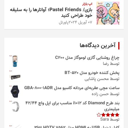
اپ بازار
بازی/ Pastel Friends؛ آواتارها را به سلیقه
خود طراحی کنید
07 آوریل 2024
پاورتل
آخرین دیدگاه‌ها
چراغ روشنایی گازی لوموگاز مدل C200
توسط رضا
پخش کننده خودرو مدل 520-BT
توسط محسن پاشایی
ساعت مچی عقربه‌ای مردانه کاسیو مدل GBA-800-1ADR
توسط حسن زاده
بند طرح Diamond کد i1012 مناسب برای اپل واچ 42/44
میلیمتری
توسط Sara
امتیاز
4
از 5
کابل تبدیل USB به HDMI مدل 3in1 HDTV 7562