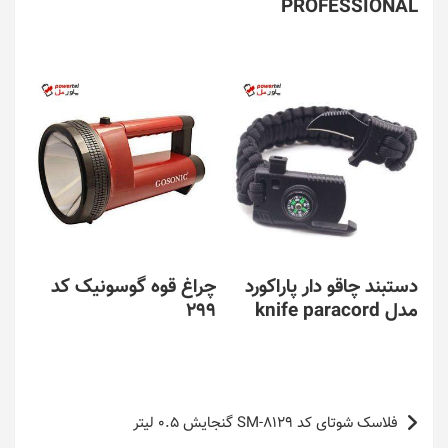
PROFESSIONAL
دستبند چاقو دار پاراکورد
چراغ قوه گوسونیک کد
مدل knife paracord
299
راهبری
فلاسک شوتای کد SM-8129 گنجایش 0.5 لیتر
نوشته