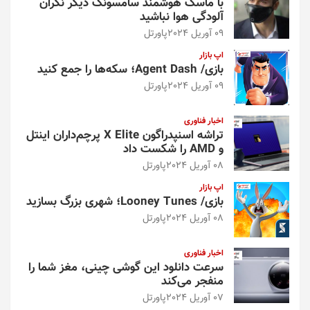
با ماسک هوشمند سامسونگ دیگر نگران
آلودگی هوا نباشید
09 آوریل 2024
پاورتل
اپ بازار
بازی/ Agent Dash؛ سکه‌ها را جمع کنید
09 آوریل 2024
پاورتل
اخبار فناوری
تراشه اسنپدراگون X Elite پرچم‌داران اینتل
و AMD را شکست داد
08 آوریل 2024
پاورتل
اپ بازار
بازی/ Looney Tunes؛ شهری بزرگ بسازید
08 آوریل 2024
پاورتل
اخبار فناوری
سرعت دانلود این گوشی چینی، مغز شما را
منفجر می‌کند
07 آوریل 2024
پاورتل