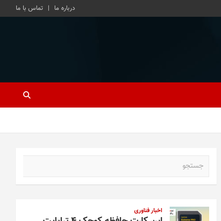
درباره ما
تماس با ما
ج
س
ت
ج
و
اخبار فناوری