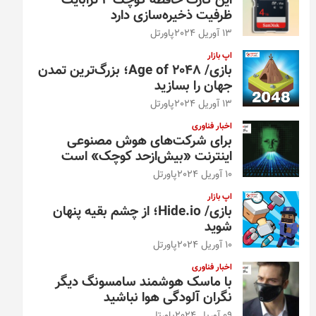
این کارت حافظه کوچک ۴ ترابایت
ظرفیت ذخیره‌سازی دارد
13 آوریل 2024
پاورتل
اپ بازار
بازی/ Age of 2048؛ بزرگ‌ترین تمدن
جهان را بسازید
13 آوریل 2024
پاورتل
اخبار فناوری
برای شرکت‌های هوش مصنوعی
اینترنت «بیش‌از‌حد کوچک» است
10 آوریل 2024
پاورتل
اپ بازار
بازی/ Hide.io؛ از چشم بقیه پنهان
شوید
10 آوریل 2024
پاورتل
اخبار فناوری
با ماسک هوشمند سامسونگ دیگر
نگران آلودگی هوا نباشید