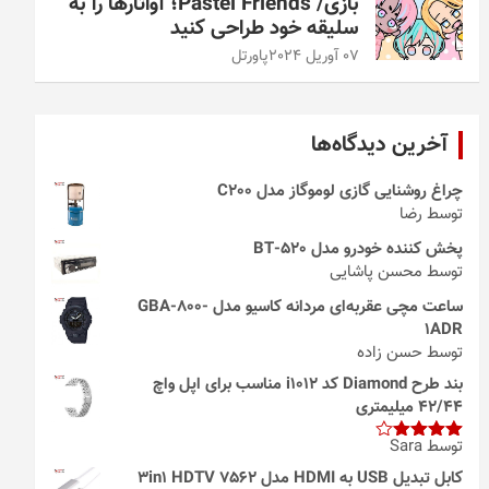
بازی/ Pastel Friends؛ آواتارها را به
سلیقه خود طراحی کنید
07 آوریل 2024
پاورتل
آخرین دیدگاه‌ها
چراغ روشنایی گازی لوموگاز مدل C200
توسط رضا
پخش کننده خودرو مدل 520-BT
توسط محسن پاشایی
ساعت مچی عقربه‌ای مردانه کاسیو مدل GBA-800-
1ADR
توسط حسن زاده
بند طرح Diamond کد i1012 مناسب برای اپل واچ
42/44 میلیمتری
توسط Sara
امتیاز
4
از 5
کابل تبدیل USB به HDMI مدل 3in1 HDTV 7562