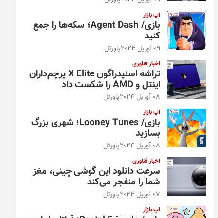
09 آوریل 2024
پاورتل
اپ بازار
بازی/ Agent Dash؛ سکه‌ها را جمع
کنید
09 آوریل 2024
پاورتل
اخبار فناوری
تراشه اسنپدراگون X Elite پرچم‌داران
اینتل و AMD را شکست داد
08 آوریل 2024
پاورتل
اپ بازار
بازی/ Looney Tunes؛ شهری بزرگ
بسازید
08 آوریل 2024
پاورتل
اخبار فناوری
سرعت دانلود این گوشی چینی، مغز
شما را منفجر می‌کند
07 آوریل 2024
پاورتل
اپ بازار