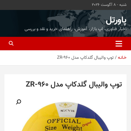
ه
شنبه - 8 آگوست 2026
حتوا
روید
پاورتل
اخبار فناوری، اپ بازار، آموزش، راهنمای خرید و نقد و بررسی
خـانـه
توپ والیبال گلدکاپ مدل ZR-960
توپ والیبال گلدکاپ مدل ZR-960