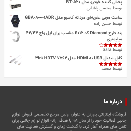
پخش کننده خودرو مدل 520-BT
توسط محسن پاشایی
ساعت مچی عقربه‌ای مردانه کاسیو مدل GBA-800-1ADR
توسط حسن زاده
بند طرح Diamond کد i1012 مناسب برای اپل واچ 42/44
میلیمتری
توسط Sara
امتیاز
4
از 5
کابل تبدیل USB به HDMI مدل 3in1 HDTV 7562
توسط محمد
امتیاز
5
از
5
درباره ما
فروشگاه اینترنتی پاورتل به عنوان اولین مرجع تخصصی فروش لوازم
جانبی فعالیت خود را از سال ۹۸ با هدف ارائه انواع لوازم جانبی برای
تلفن های همراه آغاز کرد. با گذشت زمان و گسترش فعالیت های