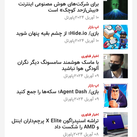
برای شرکت‌های هوش مصنوعی اینترنت
«بیش‌از‌حد کوچک» است
10 آوریل 2024
پاورتل
اپ بازار
بازی/ Hide.io؛ از چشم بقیه پنهان شوید
10 آوریل 2024
پاورتل
اخبار فناوری
با ماسک هوشمند سامسونگ دیگر نگران
آلودگی هوا نباشید
09 آوریل 2024
پاورتل
اپ بازار
بازی/ Agent Dash؛ سکه‌ها را جمع کنید
09 آوریل 2024
پاورتل
اخبار فناوری
تراشه اسنپدراگون X Elite پرچم‌داران اینتل
و AMD را شکست داد
08 آوریل 2024
پاورتل