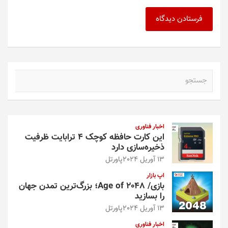
ج
س
ت
ج
و
اخبار فناوری
این کارت حافظه کوچک ۴ ترابایت ظرفیت
ذخیره‌سازی دارد
13 آوریل 2024
پاورتل
اپ بازار
بازی/ Age of 2048؛ بزرگ‌ترین تمدن جهان
را بسازید
13 آوریل 2024
پاورتل
اخبار فناوری