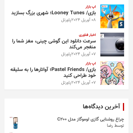
اپ بازار
بازی/ Looney Tunes؛ شهری بزرگ بسازید
08 آوریل 2024
پاورتل
اخبار فناوری
سرعت دانلود این گوشی چینی، مغز شما را
منفجر می‌کند
07 آوریل 2024
پاورتل
اپ بازار
بازی/ Pastel Friends؛ آواتارها را به سلیقه
خود طراحی کنید
07 آوریل 2024
پاورتل
آخرین دیدگاه‌ها
چراغ روشنایی گازی لوموگاز مدل C200
توسط رضا