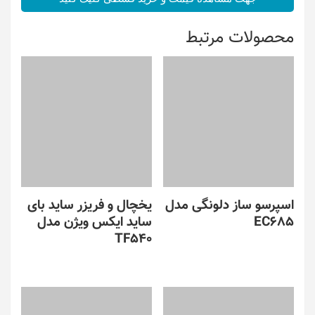
محصولات مرتبط
اسپرسو ساز دلونگی مدل
یخچال و فریزر ساید بای
EC685
ساید ایکس ویژن مدل
TF540