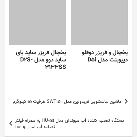
یخچال و فریزر دوقلو
یخچال فریزر ساید بای
دیپوینت مدل D5i
ساید دوو مدل D2S-
3133SS
راهبری
ماشین لباسشویی فریدولین مدل SWT150 ظرفیت 15 کیلوگرم
نوشته
دستگاه تصفیه کننده آب هیوندای مدل HU-5s به همراه فیلتر
تصفیه آب مدل hu-pp