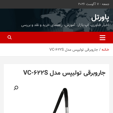
ه
جمعه - 7 آگوست 2026
حتوا
روید
پاورتل
اخبار فناوری، اپ بازار، آموزش، راهنمای خرید و نقد و بررسی
خـانـه
جاروبرقی تولیپس مدل VC-622S
جاروبرقی تولیپس مدل VC-622S