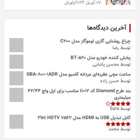
07 آوریل 2024
پاورتل
آخرین دیدگاه‌ها
چراغ روشنایی گازی لوموگاز مدل C200
توسط رضا
پخش کننده خودرو مدل 520-BT
توسط محسن پاشایی
ساعت مچی عقربه‌ای مردانه کاسیو مدل GBA-800-1ADR
توسط حسن زاده
بند طرح Diamond کد i1012 مناسب برای اپل واچ 42/44
میلیمتری
توسط Sara
امتیاز
4
از 5
کابل تبدیل USB به HDMI مدل 3in1 HDTV 7562
توسط محمد
امتیاز
5
از
5