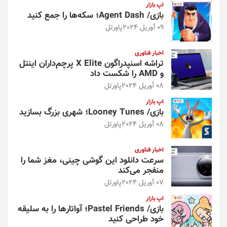
اپ بازار
بازی/ Agent Dash؛ سکه‌ها را جمع کنید
09 آوریل 2024
پاورتل
اخبار فناوری
تراشه اسنپدراگون X Elite پرچم‌داران اینتل
و AMD را شکست داد
08 آوریل 2024
پاورتل
اپ بازار
بازی/ Looney Tunes؛ شهری بزرگ بسازید
08 آوریل 2024
پاورتل
اخبار فناوری
سرعت دانلود این گوشی چینی، مغز شما را
منفجر می‌کند
07 آوریل 2024
پاورتل
اپ بازار
بازی/ Pastel Friends؛ آواتارها را به سلیقه
خود طراحی کنید