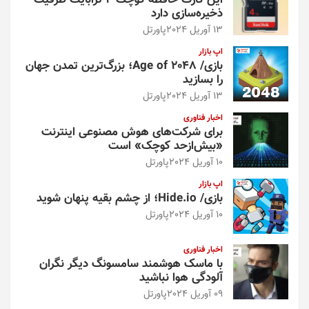
این کارت حافظه کوچک ۴ ترابایت ظرفیت
ذخیره‌سازی دارد
13 آوریل 2024
پاورتل
اپ بازار
بازی/ Age of 2048؛ بزرگ‌ترین تمدن جهان
را بسازید
13 آوریل 2024
پاورتل
اخبار فناوری
برای شرکت‌های هوش مصنوعی اینترنت
«بیش‌از‌حد کوچک» است
10 آوریل 2024
پاورتل
اپ بازار
بازی/ Hide.io؛ از چشم بقیه پنهان شوید
10 آوریل 2024
پاورتل
اخبار فناوری
با ماسک هوشمند سامسونگ دیگر نگران
آلودگی هوا نباشید
09 آوریل 2024
پاورتل