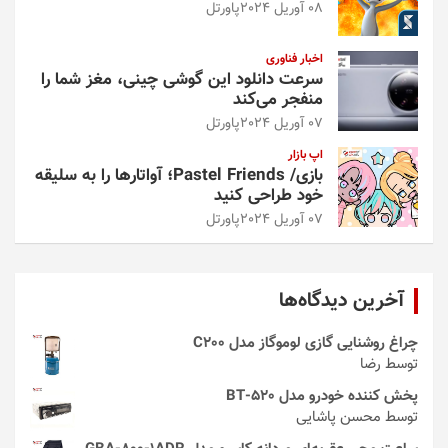
08 آوریل 2024
پاورتل
اخبار فناوری
سرعت دانلود این گوشی چینی، مغز شما را
منفجر می‌کند
07 آوریل 2024
پاورتل
اپ بازار
بازی/ Pastel Friends؛ آواتارها را به سلیقه
خود طراحی کنید
07 آوریل 2024
پاورتل
آخرین دیدگاه‌ها
چراغ روشنایی گازی لوموگاز مدل C200
توسط رضا
پخش کننده خودرو مدل 520-BT
توسط محسن پاشایی