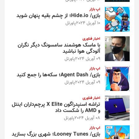
اپ بازار
بازی/ Hide.io؛ از چشم بقیه پنهان شوید
10 آوریل 2024
پاورتل
اخبار فناوری
با ماسک هوشمند سامسونگ دیگر نگران
آلودگی هوا نباشید
09 آوریل 2024
پاورتل
اپ بازار
بازی/ Agent Dash؛ سکه‌ها را جمع کنید
09 آوریل 2024
پاورتل
اخبار فناوری
تراشه اسنپدراگون X Elite پرچم‌داران اینتل
و AMD را شکست داد
08 آوریل 2024
پاورتل
اپ بازار
بازی/ Looney Tunes؛ شهری بزرگ بسازید