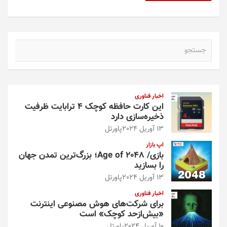
ج
س
ت
ج
و
اخبار فناوری
این کارت حافظه کوچک ۴ ترابایت ظرفیت
ذخیره‌سازی دارد
13 آوریل 2024
پاورتل
اپ بازار
بازی/ Age of 2048؛ بزرگ‌ترین تمدن جهان
را بسازید
13 آوریل 2024
پاورتل
اخبار فناوری
برای شرکت‌های هوش مصنوعی اینترنت
«بیش‌از‌حد کوچک» است
10 آوریل 2024
پاورتل