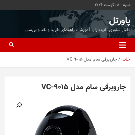
ه
شنبه - 8 آگوست 2026
حتوا
روید
پاورتل
اخبار فناوری، اپ بازار، آموزش، راهنمای خرید و نقد و بررسی
خـانـه
جاروبرقی سام مدل VC-9015
جاروبرقی سام مدل VC-9015