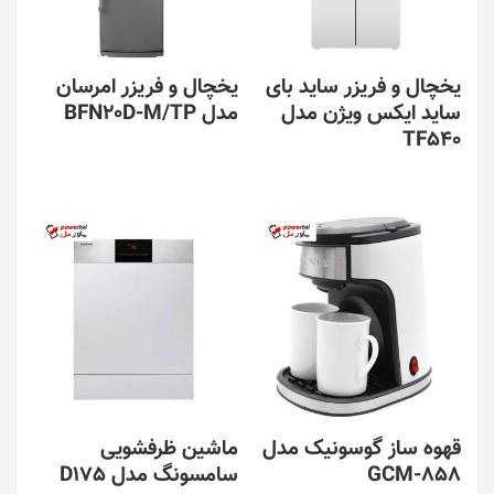
یخچال و فریزر ساید بای
یخچال و فریزر امرسان
ساید ایکس ویژن مدل
مدل BFN20D-M/TP
TF540
قهوه ساز گوسونیک مدل
ماشین ظرفشویی
GCM-858
سامسونگ مدل D175