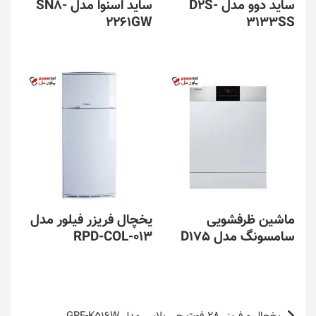
ساید دوو مدل D2S-
ساید اسنوا مدل SN8-
2261GW
3133SS
ماشین ظرفشویی
یخچال فریزر فیلور مدل
سامسونگ مدل D175
RPD-COL-013
راهبری