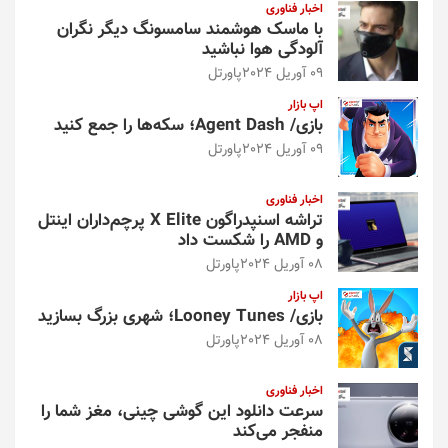
اخبار فناوری
با ماسک هوشمند سامسونگ دیگر نگران
آلودگی هوا نباشید
09 آوریل 2024
پاورتل
اپ بازار
بازی/ Agent Dash؛ سکه‌ها را جمع کنید
09 آوریل 2024
پاورتل
اخبار فناوری
تراشه اسنپدراگون X Elite پرچم‌داران اینتل
و AMD را شکست داد
08 آوریل 2024
پاورتل
اپ بازار
بازی/ Looney Tunes؛ شهری بزرگ بسازید
08 آوریل 2024
پاورتل
اخبار فناوری
سرعت دانلود این گوشی چینی، مغز شما را
منفجر می‌کند