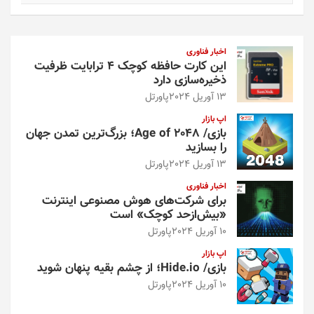
ت
ج
و
اخبار فناوری
این کارت حافظه کوچک ۴ ترابایت ظرفیت
ذخیره‌سازی دارد
13 آوریل 2024
پاورتل
اپ بازار
بازی/ Age of 2048؛ بزرگ‌ترین تمدن جهان
را بسازید
13 آوریل 2024
پاورتل
اخبار فناوری
برای شرکت‌های هوش مصنوعی اینترنت
«بیش‌از‌حد کوچک» است
10 آوریل 2024
پاورتل
اپ بازار
بازی/ Hide.io؛ از چشم بقیه پنهان شوید
10 آوریل 2024
پاورتل