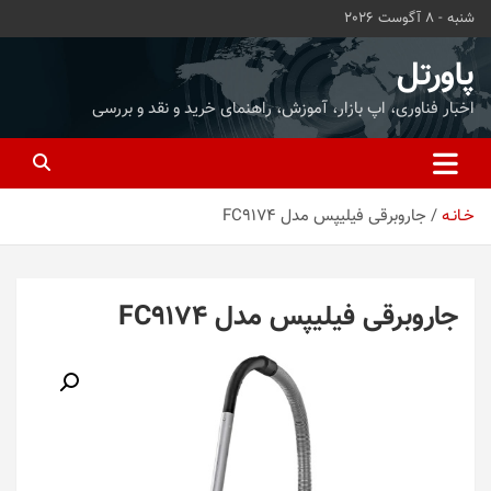
ه
شنبه - 8 آگوست 2026
حتوا
روید
پاورتل
اخبار فناوری، اپ بازار، آموزش، راهنمای خرید و نقد و بررسی
خـانـه
جاروبرقی فیلیپس مدل FC9174
جاروبرقی فیلیپس مدل FC9174