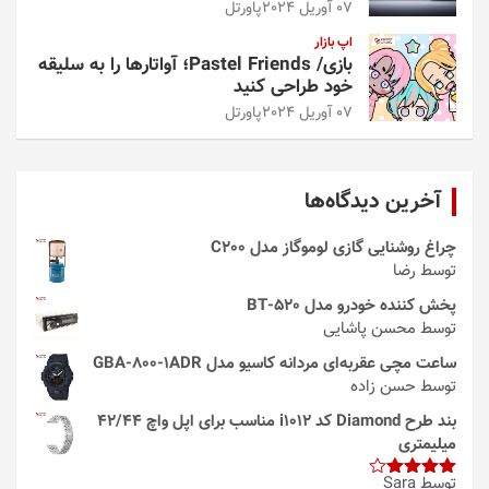
07 آوریل 2024
پاورتل
اپ بازار
بازی/ Pastel Friends؛ آواتارها را به سلیقه
خود طراحی کنید
07 آوریل 2024
پاورتل
آخرین دیدگاه‌ها
چراغ روشنایی گازی لوموگاز مدل C200
توسط رضا
پخش کننده خودرو مدل 520-BT
توسط محسن پاشایی
ساعت مچی عقربه‌ای مردانه کاسیو مدل GBA-800-1ADR
توسط حسن زاده
بند طرح Diamond کد i1012 مناسب برای اپل واچ 42/44
میلیمتری
توسط Sara