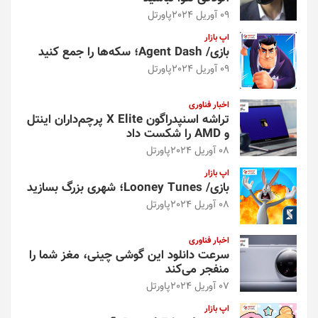
09 آوریل 2024
پاورتل
اپ بازار
بازی/ Agent Dash؛ سکه‌ها را جمع کنید
09 آوریل 2024
پاورتل
اخبار فناوری
تراشه اسنپدراگون X Elite پرچم‌داران اینتل
و AMD را شکست داد
08 آوریل 2024
پاورتل
اپ بازار
بازی/ Looney Tunes؛ شهری بزرگ بسازید
08 آوریل 2024
پاورتل
اخبار فناوری
سرعت دانلود این گوشی چینی، مغز شما را
منفجر می‌کند
07 آوریل 2024
پاورتل
اپ بازار