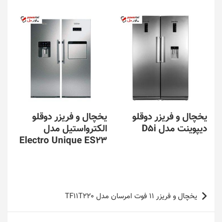
یخچال و فریزر دوقلو
یخچال و فریزر دوقلو
دیپوینت مدل D5i
الکترواستیل مدل
Electro Unique ES23
راهبری
یخچال و فریزر 11 فوت امرسان مدل TF11T220
نوشته