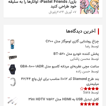
بازی/ Pastel Friends؛ آواتارها را به سلیقه
خود طراحی کنید
07 آوریل 2024
پاورتل
آخرین دیدگاه‌ها
چراغ روشنایی گازی لوموگاز مدل C200
توسط رضا
پخش کننده خودرو مدل 520-BT
توسط محسن پاشایی
ساعت مچی عقربه‌ای مردانه کاسیو مدل GBA-800-1ADR
توسط حسن زاده
بند طرح Diamond کد i1012 مناسب برای اپل واچ 42/44
میلیمتری
توسط Sara
امتیاز
4
از 5
کابل تبدیل USB به HDMI مدل 3in1 HDTV 7562