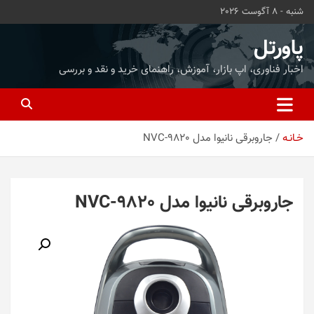
ه
شنبه - 8 آگوست 2026
حتوا
روید
پاورتل
اخبار فناوری، اپ بازار، آموزش، راهنمای خرید و نقد و بررسی
خـانـه
جاروبرقی نانیوا مدل NVC-9820
جاروبرقی نانیوا مدل NVC-9820