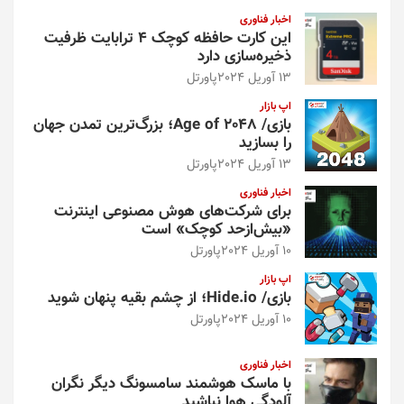
و
اخبار فناوری
این کارت حافظه کوچک ۴ ترابایت ظرفیت
ذخیره‌سازی دارد
13 آوریل 2024
پاورتل
اپ بازار
بازی/ Age of 2048؛ بزرگ‌ترین تمدن جهان
را بسازید
13 آوریل 2024
پاورتل
اخبار فناوری
برای شرکت‌های هوش مصنوعی اینترنت
«بیش‌از‌حد کوچک» است
10 آوریل 2024
پاورتل
اپ بازار
بازی/ Hide.io؛ از چشم بقیه پنهان شوید
10 آوریل 2024
پاورتل
اخبار فناوری
با ماسک هوشمند سامسونگ دیگر نگران
آلودگی هوا نباشید