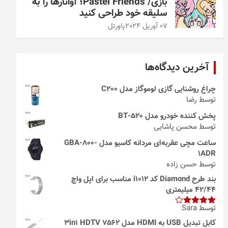
بازی/ Pastel Friends؛ آواتارها را به
سلیقه خود طراحی کنید
07 آوریل 2024
پاورتل
آخرین دیدگاه‌ها
چراغ روشنایی گازی لوموگاز مدل C200
توسط رضا
پخش کننده خودرو مدل 520-BT
توسط محسن پاشایی
ساعت مچی عقربه‌ای مردانه کاسیو مدل GBA-800-
1ADR
توسط حسن زاده
بند طرح Diamond کد i1012 مناسب برای اپل واچ
42/44 میلیمتری
توسط Sara
امتیاز
4
از 5
کابل تبدیل USB به HDMI مدل 3in1 HDTV 7562