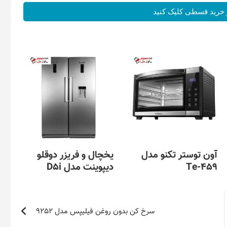
خرید قسطی کلیک کنید
آون توستر تکنو مدل
یخچال و فریزر دوقلو
Te-459
دیپوینت مدل D5i
سرخ کن بدون روغن فیلیپس مدل 9252