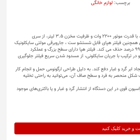
برچسب:
لوازم خانگی
جاروبرقی bag less (بدون کیسه) کنوود سری روور (Rover Series) ، با قدرت موتور 2200 وات و ظرفیت مخزن 3.5 لیتر، از سری
همچنین فیلتر هپای قابل شستشو ست ، جاروبرقی مولتی سایکلونیک
کنوود همراه با فیلتر HEPA ذرات کوچک 3 میکرون را با راندمان 99.97 درصد حذف می کند. فیلتر هپا دارای سطح بزرگ و عملکرد
 و در ترکیب با جریان سایکلونی، از مسدود شدن سریع فیلتر جلوگیری
د ابر گرد و غبار دفع کند. به دلیل طراحی ارگونومی حمل و انجام کار
طف شکل منحصر به فرد و سطح صاف آن، می‌توانید به راحتی تخلیه
ت، درواقع به کمک فیلتراسیون قوی در این دستگاه از انتشار گرد و غبار و یا باکتری‌های موجود
و خرید کلیک کنید