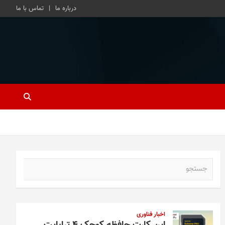
درباره ما
تماس با ما
ج
س
ت
ج
و
اخبار فناوری