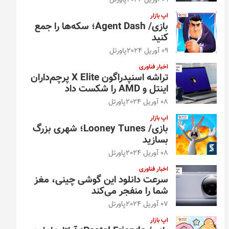
09 آوریل 2024
پاورتل
اپ بازار
بازی/ Agent Dash؛ سکه‌ها را جمع
کنید
09 آوریل 2024
پاورتل
اخبار فناوری
تراشه اسنپدراگون X Elite پرچم‌داران
اینتل و AMD را شکست داد
08 آوریل 2024
پاورتل
اپ بازار
بازی/ Looney Tunes؛ شهری بزرگ
بسازید
08 آوریل 2024
پاورتل
اخبار فناوری
سرعت دانلود این گوشی چینی، مغز
شما را منفجر می‌کند
07 آوریل 2024
پاورتل
اپ بازار