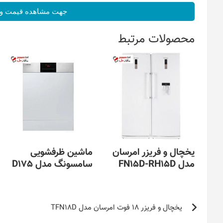
جهت مشاهده قیمت و 
محصولات مرتبط
یخچال و فریزر امرسان
ماشین ظرفشویی
مدل FN15D-RH15D
سامسونگ مدل D175
راهبری
یخچال و فریزر 18 فوت امرسان مدل TFN18D
نوشته