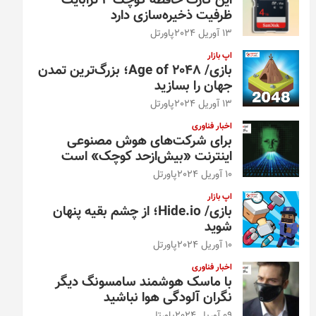
این کارت حافظه کوچک ۴ ترابایت
ظرفیت ذخیره‌سازی دارد
13 آوریل 2024
پاورتل
اپ بازار
بازی/ Age of 2048؛ بزرگ‌ترین تمدن
جهان را بسازید
13 آوریل 2024
پاورتل
اخبار فناوری
برای شرکت‌های هوش مصنوعی
اینترنت «بیش‌از‌حد کوچک» است
10 آوریل 2024
پاورتل
اپ بازار
بازی/ Hide.io؛ از چشم بقیه پنهان
شوید
10 آوریل 2024
پاورتل
اخبار فناوری
با ماسک هوشمند سامسونگ دیگر
نگران آلودگی هوا نباشید