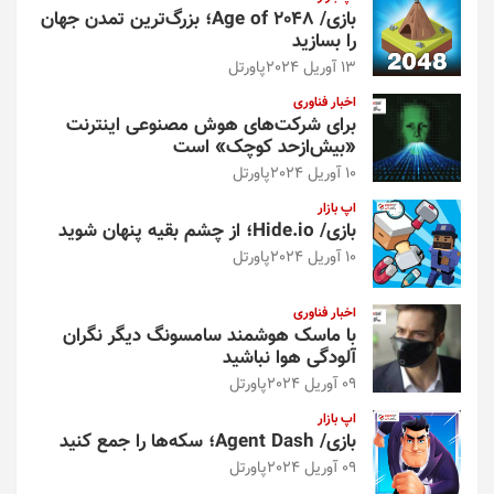
بازی/ Age of 2048؛ بزرگ‌ترین تمدن جهان
را بسازید
13 آوریل 2024
پاورتل
اخبار فناوری
برای شرکت‌های هوش مصنوعی اینترنت
«بیش‌از‌حد کوچک» است
10 آوریل 2024
پاورتل
اپ بازار
بازی/ Hide.io؛ از چشم بقیه پنهان شوید
10 آوریل 2024
پاورتل
اخبار فناوری
با ماسک هوشمند سامسونگ دیگر نگران
آلودگی هوا نباشید
09 آوریل 2024
پاورتل
اپ بازار
بازی/ Agent Dash؛ سکه‌ها را جمع کنید
09 آوریل 2024
پاورتل