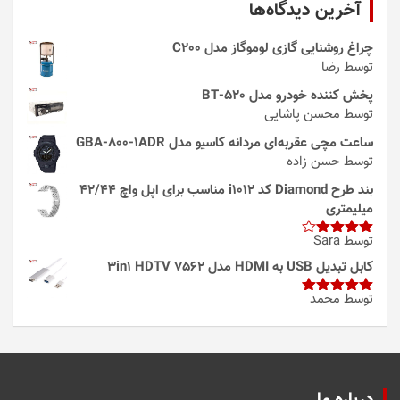
آخرین دیدگاه‌ها
چراغ روشنایی گازی لوموگاز مدل C200
توسط رضا
پخش کننده خودرو مدل 520-BT
توسط محسن پاشایی
ساعت مچی عقربه‌ای مردانه کاسیو مدل GBA-800-1ADR
توسط حسن زاده
بند طرح Diamond کد i1012 مناسب برای اپل واچ 42/44
میلیمتری
توسط Sara
امتیاز
4
از 5
کابل تبدیل USB به HDMI مدل 3in1 HDTV 7562
توسط محمد
امتیاز
5
از
5