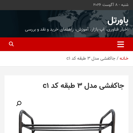
ه
شنبه - 8 آگوست 2026
حتوا
روید
پاورتل
اخبار فناوری، اپ بازار، آموزش، راهنمای خرید و نقد و بررسی
خـانـه
جاکفشی مدل 3 طبقه کد c1
جاکفشی مدل 3 طبقه کد c1