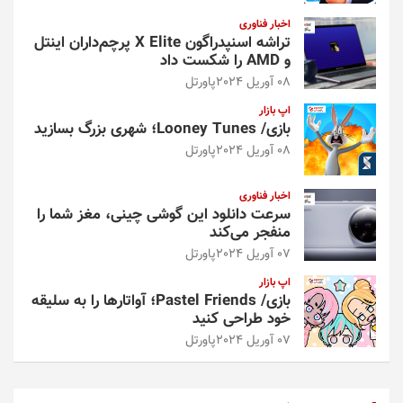
اخبار فناوری
تراشه اسنپدراگون X Elite پرچم‌داران اینتل
و AMD را شکست داد
08 آوریل 2024
پاورتل
اپ بازار
بازی/ Looney Tunes؛ شهری بزرگ بسازید
08 آوریل 2024
پاورتل
اخبار فناوری
سرعت دانلود این گوشی چینی، مغز شما را
منفجر می‌کند
07 آوریل 2024
پاورتل
اپ بازار
بازی/ Pastel Friends؛ آواتارها را به سلیقه
خود طراحی کنید
07 آوریل 2024
پاورتل