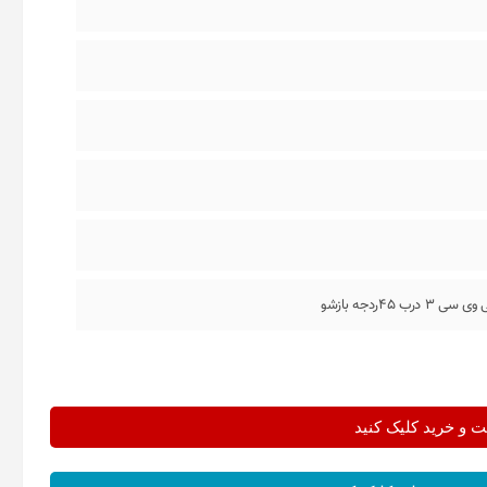
45ردجه بازشو
و خرید کلیک کنید