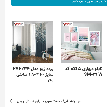
خرید قسطی کلیک کنید
تابلو دیواری 5 تکه کد
پرده زیو مدل PAP234
SM032W
سایز 140*280 سانتی
متر
مجموعه ظروف هفت سین 10 پارچه مدل چوبی