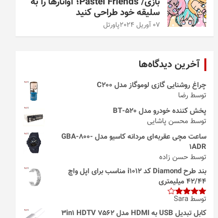
بازی/ Pastel Friends؛ آواتارها را به
سلیقه خود طراحی کنید
07 آوریل 2024
پاورتل
آخرین دیدگاه‌ها
چراغ روشنایی گازی لوموگاز مدل C200
توسط رضا
پخش کننده خودرو مدل 520-BT
توسط محسن پاشایی
ساعت مچی عقربه‌ای مردانه کاسیو مدل GBA-800-
1ADR
توسط حسن زاده
بند طرح Diamond کد i1012 مناسب برای اپل واچ
42/44 میلیمتری
توسط Sara
امتیاز
4
از 5
کابل تبدیل USB به HDMI مدل 3in1 HDTV 7562