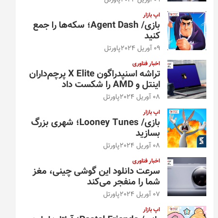
09 آوریل 2024
پاورتل
اپ بازار
بازی/ Agent Dash؛ سکه‌ها را جمع
کنید
09 آوریل 2024
پاورتل
اخبار فناوری
تراشه اسنپدراگون X Elite پرچم‌داران
اینتل و AMD را شکست داد
08 آوریل 2024
پاورتل
اپ بازار
بازی/ Looney Tunes؛ شهری بزرگ
بسازید
08 آوریل 2024
پاورتل
اخبار فناوری
سرعت دانلود این گوشی چینی، مغز
شما را منفجر می‌کند
07 آوریل 2024
پاورتل
اپ بازار