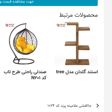
جهت مشاهده قیمت و 
محصولات مرتبط
استند گلدان مدل tree
صندلی راحتی طرح تاب
کد N201
راهبری
جاکفشی ملامینه پرند کد 1024
نوشته