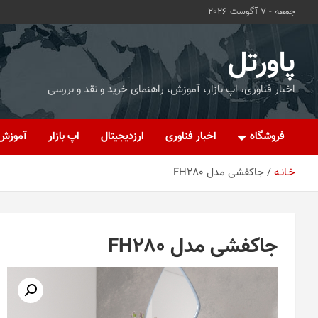
ه
جمعه - 7 آگوست 2026
حتوا
روید
پاورتل
اخبار فناوری، اپ بازار، آموزش، راهنمای خرید و نقد و بررسی
فروشگاه
اخبار فناوری
ارزدیجیتال
اپ بازار
آموزش
خـانـه
جاکفشی مدل FH280
جاکفشی مدل FH280