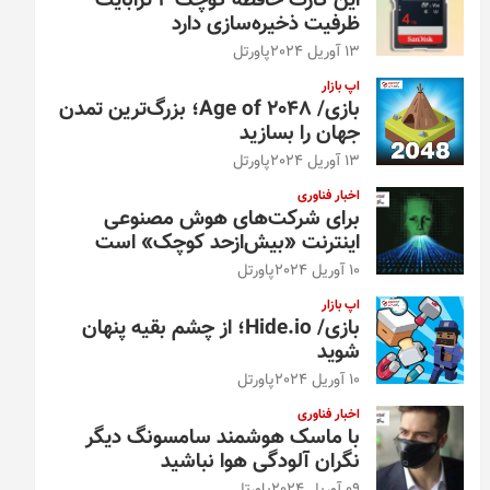
این کارت حافظه کوچک ۴ ترابایت
ظرفیت ذخیره‌سازی دارد
13 آوریل 2024
پاورتل
اپ بازار
بازی/ Age of 2048؛ بزرگ‌ترین تمدن
جهان را بسازید
13 آوریل 2024
پاورتل
اخبار فناوری
برای شرکت‌های هوش مصنوعی
اینترنت «بیش‌از‌حد کوچک» است
10 آوریل 2024
پاورتل
اپ بازار
بازی/ Hide.io؛ از چشم بقیه پنهان
شوید
10 آوریل 2024
پاورتل
اخبار فناوری
با ماسک هوشمند سامسونگ دیگر
نگران آلودگی هوا نباشید