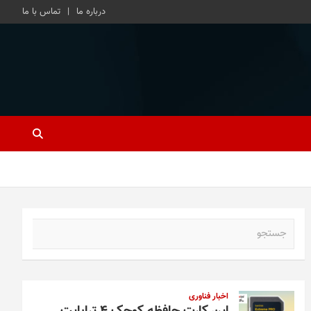
درباره ما
تماس با ما
ج
س
ت
ج
و
اخبار فناوری