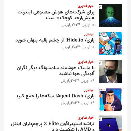
اخبار فناوری
برای شرکت‌های هوش مصنوعی اینترنت
«بیش‌از‌حد کوچک» است
10 آوریل 2024
پاورتل
اپ بازار
بازی/ Hide.io؛ از چشم بقیه پنهان شوید
10 آوریل 2024
پاورتل
اخبار فناوری
با ماسک هوشمند سامسونگ دیگر نگران
آلودگی هوا نباشید
09 آوریل 2024
پاورتل
اپ بازار
بازی/ Agent Dash؛ سکه‌ها را جمع کنید
09 آوریل 2024
پاورتل
اخبار فناوری
تراشه اسنپدراگون X Elite پرچم‌داران اینتل
و AMD را شکست داد