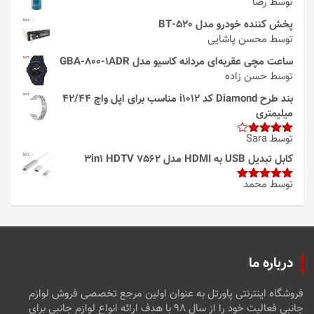
توسط رضا
پخش کننده خودرو مدل 520-BT
توسط محسن پاشایی
ساعت مچی عقربه‌ای مردانه کاسیو مدل GBA-800-1ADR
توسط حسن زاده
بند طرح Diamond کد i1012 مناسب برای اپل واچ 42/44
میلیمتری
توسط Sara
امتیاز
4
از 5
کابل تبدیل USB به HDMI مدل 3in1 HDTV 7562
توسط محمد
امتیاز
5
از
5
درباره ما
فروشگاه اینترنتی پاورتل به عنوان اولین مرجع تخصصی فروش لوازم
جانبی فعالیت خود را از سال ۹۸ با هدف ارائه انواع لوازم جانبی برای