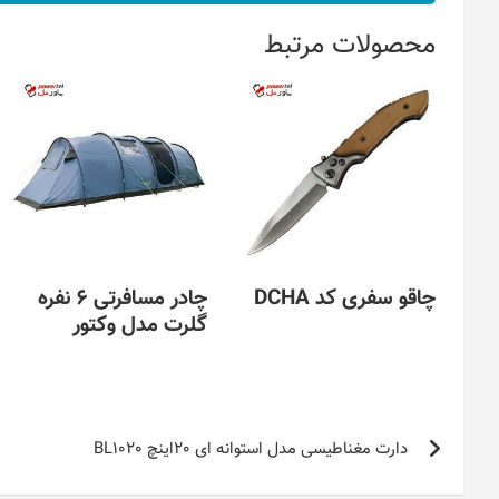
محصولات مرتبط
چاقو سفری کد DCHA
چادر مسافرتی 6 نفره
گلرت مدل وکتور
راهبری
دارت مغناطیسی مدل استوانه ای 20اینچ BL1020
نوشته