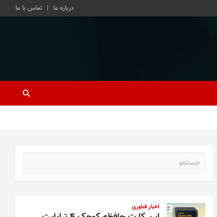
درباره ما
تماس با ما
ج
س
ت
ج
و
اخبار فناوری