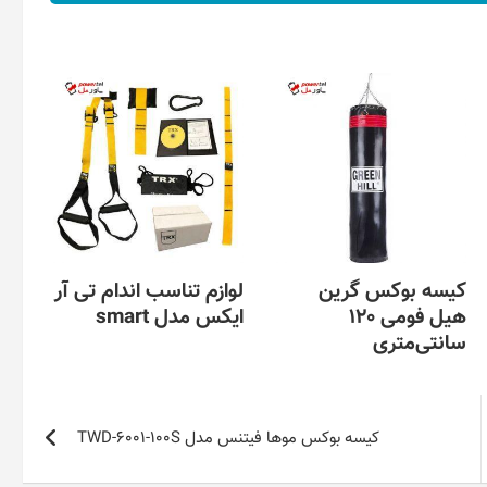
کیسه بوکس گرین
لوازم تناسب اندام تی آر
هیل فومی 120
ایکس مدل smart
سانتی‌متری
کیسه بوکس موها فیتنس مدل TWD-6001-100S