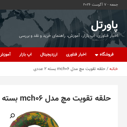
ه
جمعه - 7 آگوست 2026
حتوا
روید
پاورتل
اخبار فناوری، اپ بازار، آموزش، راهنمای خرید و نقد و بررسی
فروشگاه
اخبار فناوری
ارزدیجیتال
اپ بازار
آموزش
خـانـه
حلقه تقویت مچ مدل mch06 بسته 2 عددی
حلقه تقویت مچ مدل mch06 بسته 2 عددی