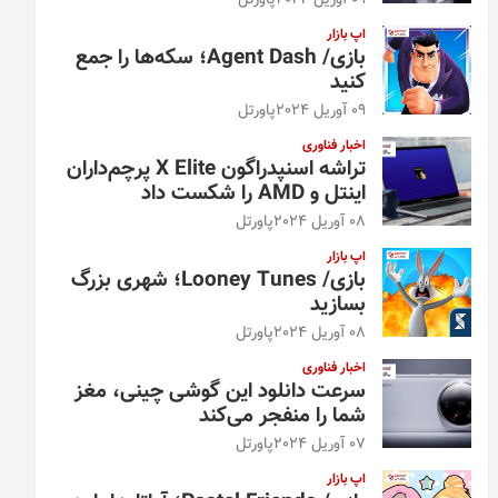
09 آوریل 2024
پاورتل
اپ بازار
بازی/ Agent Dash؛ سکه‌ها را جمع
کنید
09 آوریل 2024
پاورتل
اخبار فناوری
تراشه اسنپدراگون X Elite پرچم‌داران
اینتل و AMD را شکست داد
08 آوریل 2024
پاورتل
اپ بازار
بازی/ Looney Tunes؛ شهری بزرگ
بسازید
08 آوریل 2024
پاورتل
اخبار فناوری
سرعت دانلود این گوشی چینی، مغز
شما را منفجر می‌کند
07 آوریل 2024
پاورتل
اپ بازار