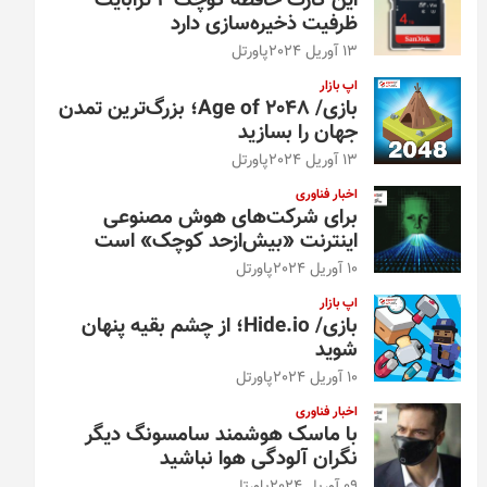
این کارت حافظه کوچک ۴ ترابایت
ظرفیت ذخیره‌سازی دارد
13 آوریل 2024
پاورتل
اپ بازار
بازی/ Age of 2048؛ بزرگ‌ترین تمدن
جهان را بسازید
13 آوریل 2024
پاورتل
اخبار فناوری
برای شرکت‌های هوش مصنوعی
اینترنت «بیش‌از‌حد کوچک» است
10 آوریل 2024
پاورتل
اپ بازار
بازی/ Hide.io؛ از چشم بقیه پنهان
شوید
10 آوریل 2024
پاورتل
اخبار فناوری
با ماسک هوشمند سامسونگ دیگر
نگران آلودگی هوا نباشید