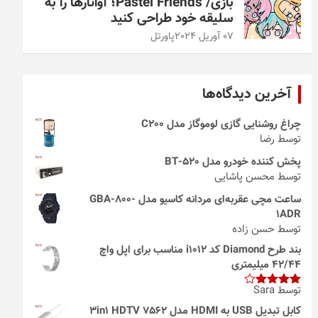
بازی/ Pastel Friends؛ آواتارها را به
سلیقه خود طراحی کنید
07 آوریل 2024
پاورتل
آخرین دیدگاه‌ها
چراغ روشنایی گازی لوموگاز مدل C200
توسط رضا
پخش کننده خودرو مدل 520-BT
توسط محسن پاشایی
ساعت مچی عقربه‌ای مردانه کاسیو مدل GBA-800-
1ADR
توسط حسن زاده
بند طرح Diamond کد i1012 مناسب برای اپل واچ
42/44 میلیمتری
توسط Sara
امتیاز
4
از 5
کابل تبدیل USB به HDMI مدل 3in1 HDTV 7562