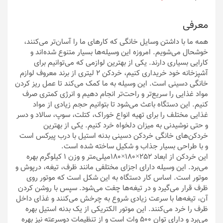
معرفی
همه ما با داشتن وسایل خانگی که کارهای ما را آسان‌تر می‌کنند،
خوشحال می‌شویم. امروزه این وسیله‌ها بسیار متنوع شده‌اند و
کارایی بسیاری دارند. یکی از بهترین لوازمی که می‌توانیم برای
آشپزخانه خود خریداری کنیم، خردکن 2 لیتری از برند معروف لوازم
خانگی دسینی است. این وسیله به ما کمک می‌کند تا عمل ریز کردن
مواد غذایی را سریع‌تر و راحت‌تر انجام دهیم و انرژی کمتری صرف
کنیم. این دستگاه باعث می‌شود تا بتوانیم حجم زیادی از مواد
غذایی مختلف را برای تهیه انواع خوراک، کتلت، سوپ، سالاد و دسر
و حتی نوشیدنی به میزان دلخواه خرد کنیم. یکی از بهترین
خردکن‌های خانگی خردکن دسینی بدنه استیل با درب پیرکس است
و با طراحی بسیار جذاب و شکیل ساخته شده است.
این خردکن از ابعاد 252×180×180میلی‌متر و وزن 1 کیلوگرم بهره
می‌برد. این وسیله دارای اجزای مختلفی مانند ظرف، تیغه، درپوش و
موتور است. اساس کار دستگاه به این شکل است که موتور روی
ظرف قرار می‌گیرد و در تیغه‌ها چفت می‌شود. سپس با روشن کردن
آن، تیغه‌ها با سرعت زیادی شروع به چرخش می‌کنند و غذای داخل
ظرف را خرد می‌کنند. این موتور الکتریکی از یک بدنه استیل بهره
می‌برد و دارای توان 500 وات است و از تنظیمات دوسرعته نیز بهره