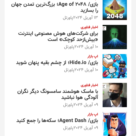
بازی/ Age of 2048؛ بزرگ‌ترین تمدن جهان
را بسازید
13 آوریل 2024
پاورتل
اخبار فناوری
برای شرکت‌های هوش مصنوعی اینترنت
«بیش‌از‌حد کوچک» است
10 آوریل 2024
پاورتل
اپ بازار
بازی/ Hide.io؛ از چشم بقیه پنهان شوید
10 آوریل 2024
پاورتل
اخبار فناوری
با ماسک هوشمند سامسونگ دیگر نگران
آلودگی هوا نباشید
09 آوریل 2024
پاورتل
اپ بازار
بازی/ Agent Dash؛ سکه‌ها را جمع کنید
09 آوریل 2024
پاورتل