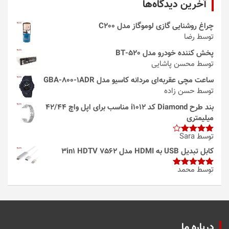
آخرین دیدگاه‌ها
چراغ روشنایی گازی لوموگاز مدل C200
توسط رضا
پخش کننده خودرو مدل 520-BT
توسط محسن پاشایی
ساعت مچی عقربه‌ای مردانه کاسیو مدل GBA-800-1ADR
توسط حسن زاده
بند طرح Diamond کد i1012 مناسب برای اپل واچ 42/44
میلیمتری
توسط Sara
امتیاز
4
از 5
کابل تبدیل USB به HDMI مدل 3in1 HDTV 7562
توسط محمد
امتیاز
5
از
5
درباره ما