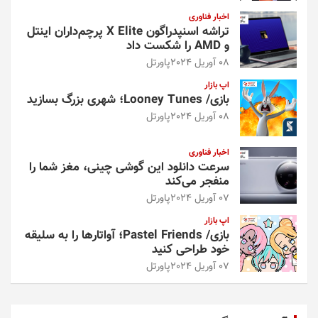
اخبار فناوری
تراشه اسنپدراگون X Elite پرچم‌داران اینتل
و AMD را شکست داد
08 آوریل 2024
پاورتل
اپ بازار
بازی/ Looney Tunes؛ شهری بزرگ بسازید
08 آوریل 2024
پاورتل
اخبار فناوری
سرعت دانلود این گوشی چینی، مغز شما را
منفجر می‌کند
07 آوریل 2024
پاورتل
اپ بازار
بازی/ Pastel Friends؛ آواتارها را به سلیقه
خود طراحی کنید
07 آوریل 2024
پاورتل