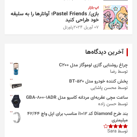
اپ بازار
بازی/ Pastel Friends؛ آواتارها را به سلیقه
خود طراحی کنید
07 آوریل 2024
پاورتل
آخرین دیدگاه‌ها
چراغ روشنایی گازی لوموگاز مدل C200
توسط رضا
پخش کننده خودرو مدل 520-BT
توسط محسن پاشایی
ساعت مچی عقربه‌ای مردانه کاسیو مدل GBA-800-1ADR
توسط حسن زاده
بند طرح Diamond کد i1012 مناسب برای اپل واچ 42/44
میلیمتری
توسط Sara
امتیاز
4