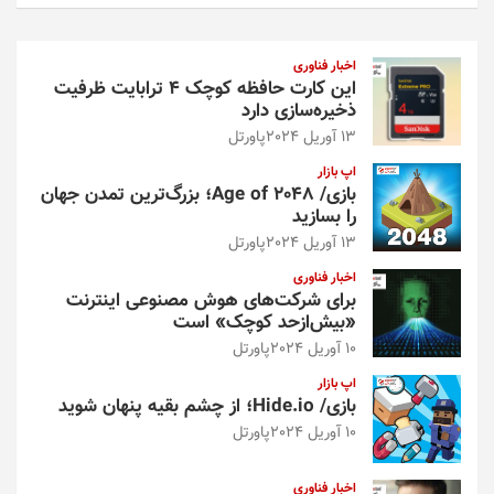
ت
ج
و
اخبار فناوری
این کارت حافظه کوچک ۴ ترابایت ظرفیت
ذخیره‌سازی دارد
13 آوریل 2024
پاورتل
اپ بازار
بازی/ Age of 2048؛ بزرگ‌ترین تمدن جهان
را بسازید
13 آوریل 2024
پاورتل
اخبار فناوری
برای شرکت‌های هوش مصنوعی اینترنت
«بیش‌از‌حد کوچک» است
10 آوریل 2024
پاورتل
اپ بازار
بازی/ Hide.io؛ از چشم بقیه پنهان شوید
10 آوریل 2024
پاورتل
اخبار فناوری