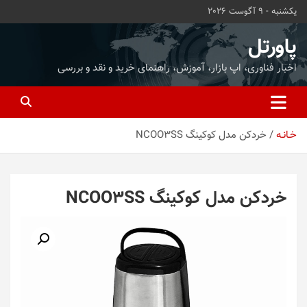
ه
یکشنبه - 9 آگوست 2026
حتوا
روید
پاورتل
اخبار فناوری، اپ بازار، آموزش، راهنمای خرید و نقد و بررسی
خـانـه
خردکن مدل کوکینگ NCOO3SS
خردکن مدل کوکینگ NCOO3SS