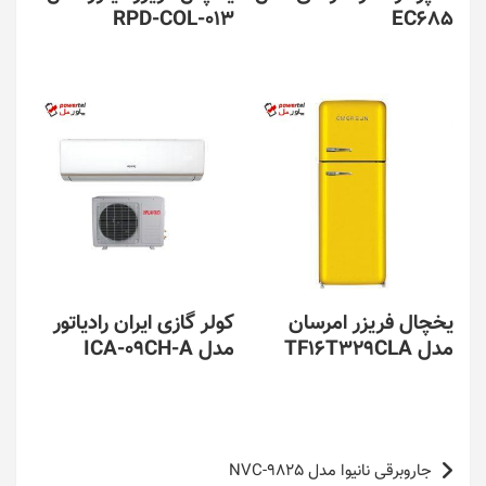
RPD-COL-013
EC685
یخچال فریزر امرسان
کولر گازی ایران رادیاتور
مدل TF16T329CLA
مدل ICA-09CH-A
راهبری
جاروبرقی نانیوا مدل NVC-9825