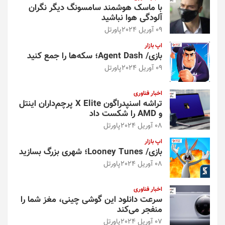
با ماسک هوشمند سامسونگ دیگر نگران
آلودگی هوا نباشید
09 آوریل 2024
پاورتل
اپ بازار
بازی/ Agent Dash؛ سکه‌ها را جمع کنید
09 آوریل 2024
پاورتل
اخبار فناوری
تراشه اسنپدراگون X Elite پرچم‌داران اینتل
و AMD را شکست داد
08 آوریل 2024
پاورتل
اپ بازار
بازی/ Looney Tunes؛ شهری بزرگ بسازید
08 آوریل 2024
پاورتل
اخبار فناوری
سرعت دانلود این گوشی چینی، مغز شما را
منفجر می‌کند
07 آوریل 2024
پاورتل