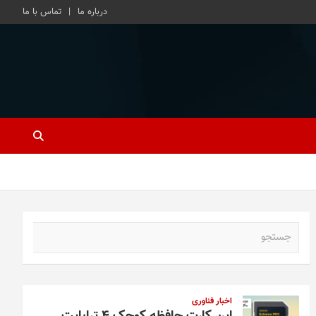
درباره ما
تماس با ما
ج
س
ت
ج
و
اخبار فناوری