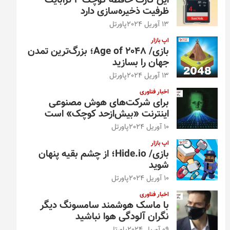
این کارت حافظه کوچک ۴ ترابایت
ظرفیت ذخیره‌سازی دارد
13 آوریل 2024
پاورتل
اپ بازار
بازی/ Age of 2048؛ بزرگ‌ترین تمدن
جهان را بسازید
13 آوریل 2024
پاورتل
اخبار فناوری
برای شرکت‌های هوش مصنوعی
اینترنت «بیش‌از‌حد کوچک» است
10 آوریل 2024
پاورتل
اپ بازار
بازی/ Hide.io؛ از چشم بقیه پنهان
شوید
10 آوریل 2024
پاورتل
اخبار فناوری
با ماسک هوشمند سامسونگ دیگر
نگران آلودگی هوا نباشید