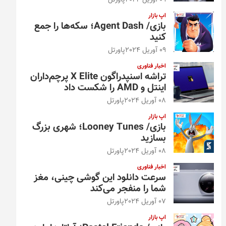
09 آوریل 2024
پاورتل
اپ بازار
بازی/ Agent Dash؛ سکه‌ها را جمع
کنید
09 آوریل 2024
پاورتل
اخبار فناوری
تراشه اسنپدراگون X Elite پرچم‌داران
اینتل و AMD را شکست داد
08 آوریل 2024
پاورتل
اپ بازار
بازی/ Looney Tunes؛ شهری بزرگ
بسازید
08 آوریل 2024
پاورتل
اخبار فناوری
سرعت دانلود این گوشی چینی، مغز
شما را منفجر می‌کند
07 آوریل 2024
پاورتل
اپ بازار