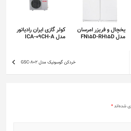
یخچال و فریزر امرسان
کولر گازی ایران رادیاتور
مدل FN15D-RH15D
مدل ICA-09CH-A
خردکن گوسونیک مدل GSC-802
ی شده‌اند
*