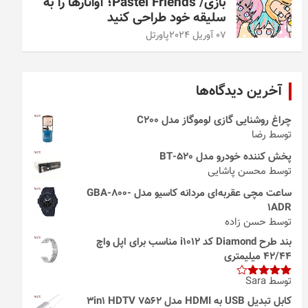
بازی/ Pastel Friends؛ آواتارها را به
سلیقه خود طراحی کنید
07 آوریل 2024
پاورتل
آخرین دیدگاه‌ها
چراغ روشنایی گازی لوموگاز مدل C200
توسط رضا
پخش کننده خودرو مدل 520-BT
توسط محسن پاشایی
ساعت مچی عقربه‌ای مردانه کاسیو مدل GBA-800-
1ADR
توسط حسن زاده
بند طرح Diamond کد i1012 مناسب برای اپل واچ
42/44 میلیمتری
توسط Sara
امتیاز
4
از 5
کابل تبدیل USB به HDMI مدل 3in1 HDTV 7562