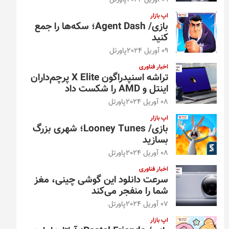
09 آوریل 2024
پاورتل
اپ بازار
بازی/ Agent Dash؛ سکه‌ها را جمع
کنید
09 آوریل 2024
پاورتل
اخبار فناوری
تراشه اسنپدراگون X Elite پرچم‌داران
اینتل و AMD را شکست داد
08 آوریل 2024
پاورتل
اپ بازار
بازی/ Looney Tunes؛ شهری بزرگ
بسازید
08 آوریل 2024
پاورتل
اخبار فناوری
سرعت دانلود این گوشی چینی، مغز
شما را منفجر می‌کند
07 آوریل 2024
پاورتل
اپ بازار