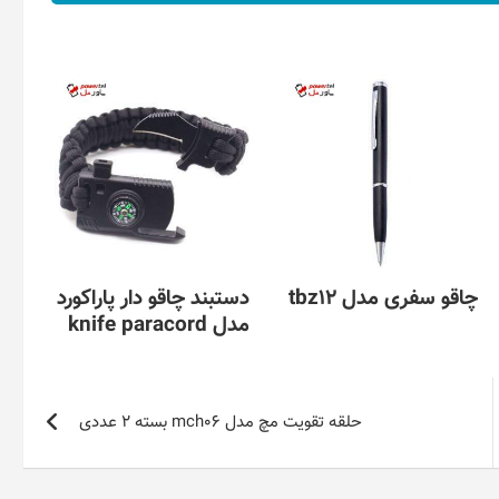
چاقو سفری مدل tbz12
دستبند چاقو دار پاراکورد
مدل knife paracord
حلقه تقویت مچ مدل mch06 بسته 2 عددی