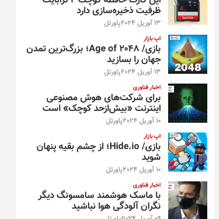
این کارت حافظه کوچک ۴ ترابایت
ظرفیت ذخیره‌سازی دارد
13 آوریل 2024
پاورتل
اپ بازار
بازی/ Age of 2048؛ بزرگ‌ترین تمدن
جهان را بسازید
13 آوریل 2024
پاورتل
اخبار فناوری
برای شرکت‌های هوش مصنوعی
اینترنت «بیش‌از‌حد کوچک» است
10 آوریل 2024
پاورتل
اپ بازار
بازی/ Hide.io؛ از چشم بقیه پنهان
شوید
10 آوریل 2024
پاورتل
اخبار فناوری
با ماسک هوشمند سامسونگ دیگر
نگران آلودگی هوا نباشید