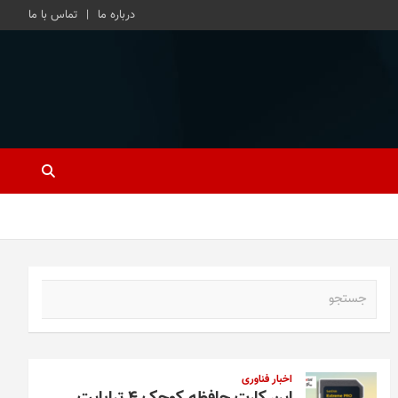
درباره ما
تماس با ما
ج
س
ت
ج
و
اخبار فناوری