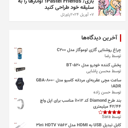
بازی/ Pastel Friends؛ آواتارها را به
سلیقه خود طراحی کنید
07 آوریل 2024
پاورتل
آخرین دیدگاه‌ها
چراغ روشنایی گازی لوموگاز مدل C200
توسط رضا
پخش کننده خودرو مدل 520-BT
توسط محسن پاشایی
ساعت مچی عقربه‌ای مردانه کاسیو مدل GBA-800-
1ADR
توسط حسن زاده
بند طرح Diamond کد i1012 مناسب برای اپل واچ
42/44 میلیمتری
توسط Sara
امتیاز
4
از 5
کابل تبدیل USB به HDMI مدل 3in1 HDTV 7562