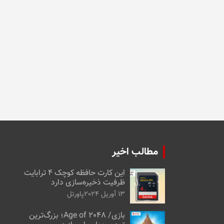
مطالب اخیر
این کارت حافظه کوچک ۴ ترابایت
ظرفیت ذخیره‌سازی دارد
13 آوریل 2024
پاورتل
بازی/ Age of 2048؛ بزرگ‌ترین