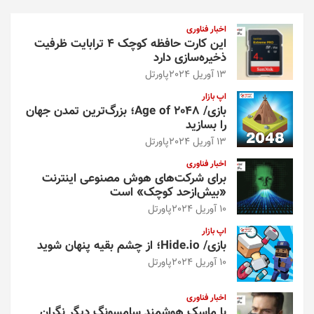
ج
و
اخبار فناوری
این کارت حافظه کوچک ۴ ترابایت ظرفیت
ذخیره‌سازی دارد
13 آوریل 2024
پاورتل
اپ بازار
بازی/ Age of 2048؛ بزرگ‌ترین تمدن جهان
را بسازید
13 آوریل 2024
پاورتل
اخبار فناوری
برای شرکت‌های هوش مصنوعی اینترنت
«بیش‌از‌حد کوچک» است
10 آوریل 2024
پاورتل
اپ بازار
بازی/ Hide.io؛ از چشم بقیه پنهان شوید
10 آوریل 2024
پاورتل
اخبار فناوری
با ماسک هوشمند سامسونگ دیگر نگران