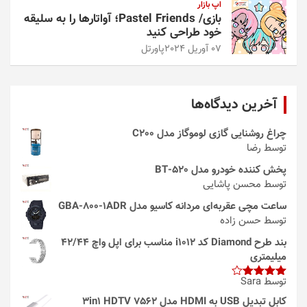
اپ بازار
بازی/ Pastel Friends؛ آواتارها را به سلیقه
خود طراحی کنید
07 آوریل 2024
پاورتل
آخرین دیدگاه‌ها
چراغ روشنایی گازی لوموگاز مدل C200
توسط رضا
پخش کننده خودرو مدل 520-BT
توسط محسن پاشایی
ساعت مچی عقربه‌ای مردانه کاسیو مدل GBA-800-1ADR
توسط حسن زاده
بند طرح Diamond کد i1012 مناسب برای اپل واچ 42/44
میلیمتری
توسط Sara
امتیاز
4
از 5
کابل تبدیل USB به HDMI مدل 3in1 HDTV 7562