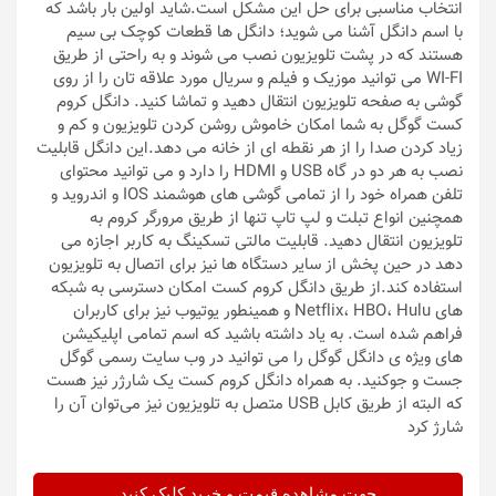
انتخاب مناسبی برای حل این مشکل است.شاید اولین بار باشد که
با اسم دانگل آشنا می شوید؛ دانگل ها قطعات کوچک بی سیم
هستند که در پشت تلویزیون نصب می شوند و به راحتی از طریق
WI-FI می توانید موزیک و فیلم و سریال مورد علاقه تان را از روی
گوشی به صفحه تلویزیون انتقال دهید و تماشا کنید. دانگل کروم
کست گوگل به شما امکان خاموش روشن کردن تلویزیون و کم و
زیاد کردن صدا را از هر نقطه ای از خانه می دهد.این دانگل قابلیت
نصب به هر دو در گاه USB و HDMI را دارد و می توانید محتوای
تلفن همراه خود را از تمامی گوشی های هوشمند IOS و اندروید و
همچنین انواع تبلت و لپ تاپ تنها از طریق مرورگر کروم به
تلویزیون انتقال دهید. قابلیت مالتی تسکینگ به کاربر اجازه می
دهد در حین پخش از سایر دستگاه ها نیز برای اتصال به تلویزیون
استفاده کند.از طریق دانگل کروم کست امکان دسترسی به شبکه
های Netflix، HBO، Hulu و همینطور یوتیوب نیز برای کاربران
فراهم شده است. به یاد داشته باشید که اسم تمامی اپلیکیشن
های ویژه ی دانگل گوگل را می توانید در وب سایت رسمی گوگل
جست و جوکنید. به همراه دانگل کروم کست یک شارژر نیز هست
که البته از طریق کابل USB متصل به تلویزیون نیز می‌توان آن را
شارژ کرد
جهت مشاهده قیمت و خرید کلیک کنید