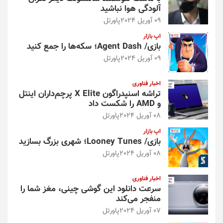
آلودگی هوا نباشید
09 آوریل 2024
پاورتل
اپ بازار
بازی/ Agent Dash؛ سکه‌ها را جمع کنید
09 آوریل 2024
پاورتل
اخبار فناوری
تراشه اسنپدراگون X Elite پرچم‌داران اینتل
و AMD را شکست داد
08 آوریل 2024
پاورتل
اپ بازار
بازی/ Looney Tunes؛ شهری بزرگ بسازید
08 آوریل 2024
پاورتل
اخبار فناوری
سرعت دانلود این گوشی چینی، مغز شما را
منفجر می‌کند
07 آوریل 2024
پاورتل