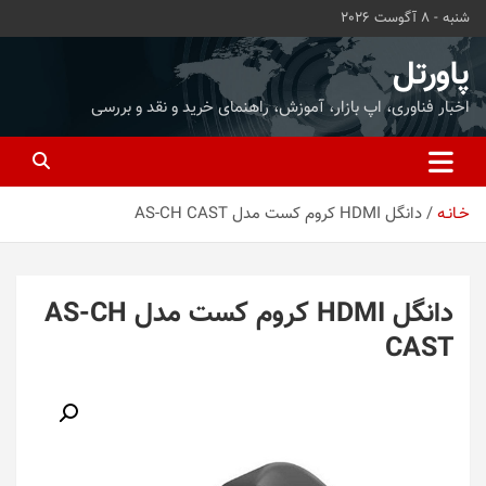
ه
شنبه - 8 آگوست 2026
حتوا
روید
پاورتل
اخبار فناوری، اپ بازار، آموزش، راهنمای خرید و نقد و بررسی
خـانـه
دانگل HDMI کروم کست مدل AS-CH CAST
دانگل HDMI کروم کست مدل AS-CH
CAST