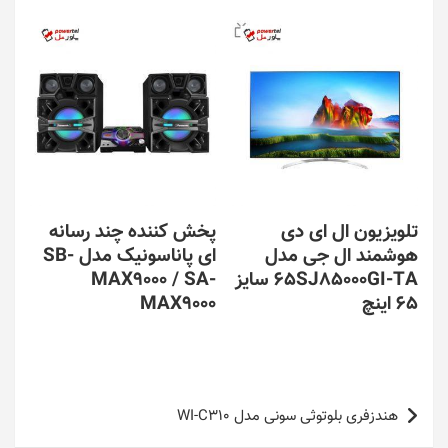
تلویزیون ال ای دی
پخش کننده چند رسانه
هوشمند ال جی مدل
ای پاناسونیک مدل SB-
65SJ85000GI-TA سایز
MAX9000 / SA-
65 اینچ
MAX9000
راهبری
هندزفری بلوتوثی سونی مدل WI-C310
نوشته