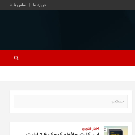
درباره ما
تماس با ما
ج
س
ت
ج
و
اخبار فناوری