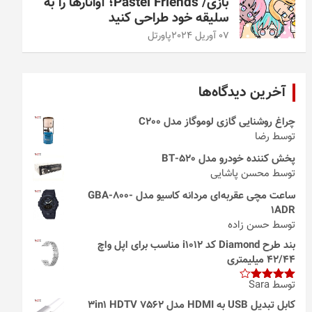
بازی/ Pastel Friends؛ آواتارها را به
سلیقه خود طراحی کنید
07 آوریل 2024
پاورتل
آخرین دیدگاه‌ها
چراغ روشنایی گازی لوموگاز مدل C200
توسط رضا
پخش کننده خودرو مدل 520-BT
توسط محسن پاشایی
ساعت مچی عقربه‌ای مردانه کاسیو مدل GBA-800-
1ADR
توسط حسن زاده
بند طرح Diamond کد i1012 مناسب برای اپل واچ
42/44 میلیمتری
توسط Sara
امتیاز
4
از 5
کابل تبدیل USB به HDMI مدل 3in1 HDTV 7562