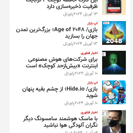
این کارت حافظه کوچک ۴ ترابایت
ظرفیت ذخیره‌سازی دارد
13 آوریل 2024
پاورتل
اپ بازار
بازی/ Age of 2048؛ بزرگ‌ترین تمدن
جهان را بسازید
13 آوریل 2024
پاورتل
اخبار فناوری
برای شرکت‌های هوش مصنوعی
اینترنت «بیش‌از‌حد کوچک» است
10 آوریل 2024
پاورتل
اپ بازار
بازی/ Hide.io؛ از چشم بقیه پنهان
شوید
10 آوریل 2024
پاورتل
اخبار فناوری
با ماسک هوشمند سامسونگ دیگر
نگران آلودگی هوا نباشید