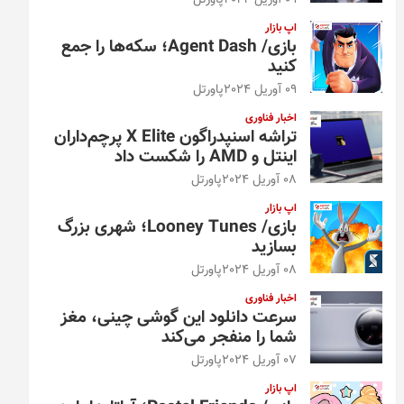
09 آوریل 2024
پاورتل
اپ بازار
بازی/ Agent Dash؛ سکه‌ها را جمع
کنید
09 آوریل 2024
پاورتل
اخبار فناوری
تراشه اسنپدراگون X Elite پرچم‌داران
اینتل و AMD را شکست داد
08 آوریل 2024
پاورتل
اپ بازار
بازی/ Looney Tunes؛ شهری بزرگ
بسازید
08 آوریل 2024
پاورتل
اخبار فناوری
سرعت دانلود این گوشی چینی، مغز
شما را منفجر می‌کند
07 آوریل 2024
پاورتل
اپ بازار