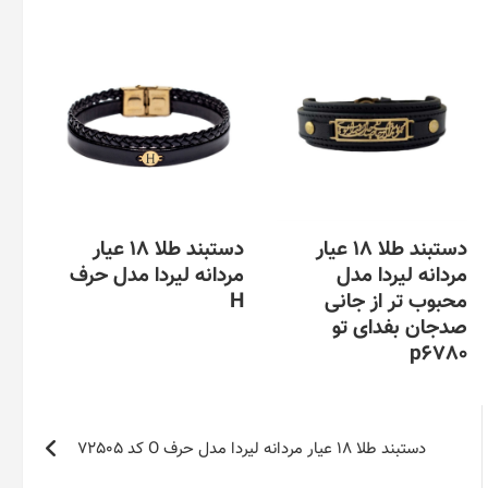
دستبند طلا 18 عیار
دستبند طلا 18 عیار
مردانه لیردا مدل
مردانه لیردا مدل حرف
محبوب تر از جانی
H
صدجان بفدای تو
این
p6780
محصول
دارای
این
انواع
محصول
مختلفی
دارای
دستبند طلا 18 عیار مردانه لیردا مدل حرف O کد 72505
می
انواع
باشد.
مختلفی