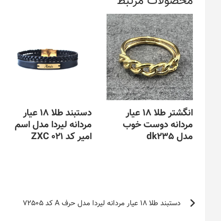
محصولات مرتبط
انگشتر طلا 18 عیار
دستبند طلا 18 عیار
مردانه دوست خوب
مردانه لیردا مدل اسم
مدل dk235
امیر کد ZXC 021
این
این
محصول
محصول
دارای
دارای
انواع
انواع
راهبری
مختلفی
مختلفی
دستبند طلا 18 عیار مردانه لیردا مدل حرف A کد 72505
می
می
نوشته
باشد.
باشد.