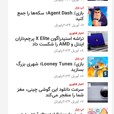
09 آوریل 2024
پاورتل
اپ بازار
بازی/ Agent Dash؛ سکه‌ها را جمع
کنید
09 آوریل 2024
پاورتل
اخبار فناوری
تراشه اسنپدراگون X Elite پرچم‌داران
اینتل و AMD را شکست داد
08 آوریل 2024
پاورتل
اپ بازار
بازی/ Looney Tunes؛ شهری بزرگ
بسازید
08 آوریل 2024
پاورتل
اخبار فناوری
سرعت دانلود این گوشی چینی، مغز
شما را منفجر می‌کند
07 آوریل 2024
پاورتل
اپ بازار