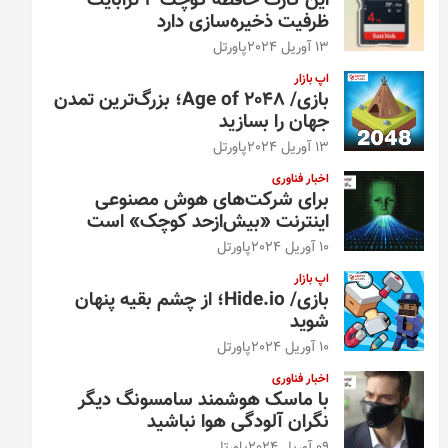
این کارت حافظه کوچک ۴ ترابایت
ظرفیت ذخیره‌سازی دارد
13 آوریل 2024
پاورتل
اپ بازار
بازی/ Age of 2048؛ بزرگ‌ترین تمدن
جهان را بسازید
13 آوریل 2024
پاورتل
اخبار فناوری
برای شرکت‌های هوش مصنوعی
اینترنت «بیش‌از‌حد کوچک» است
10 آوریل 2024
پاورتل
اپ بازار
بازی/ Hide.io؛ از چشم بقیه پنهان
شوید
10 آوریل 2024
پاورتل
اخبار فناوری
با ماسک هوشمند سامسونگ دیگر
نگران آلودگی هوا نباشید