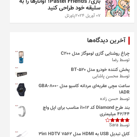
بازی/ Pastel Friends؛ آواتارها را به
سلیقه خود طراحی کنید
07 آوریل 2024
پاورتل
آخرین دیدگاه‌ها
چراغ روشنایی گازی لوموگاز مدل C200
توسط رضا
پخش کننده خودرو مدل 520-BT
توسط محسن پاشایی
ساعت مچی عقربه‌ای مردانه کاسیو مدل GBA-800-
1ADR
توسط حسن زاده
بند طرح Diamond کد i1012 مناسب برای اپل واچ
42/44 میلیمتری
توسط Sara
امتیاز
4
از 5
کابل تبدیل USB به HDMI مدل 3in1 HDTV 7562