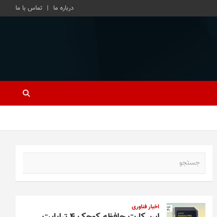
درباره ما
تماس با ما
ج
س
ت
ج
و
اخبار فناوری