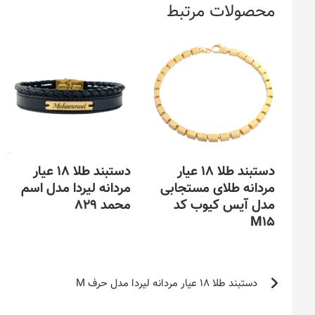
محصولات مرتبط
دستبند طلا 18 عیار
دستبند طلا 18 عیار
مردانه طلای مستجابی
مردانه لیردا مدل اسم
مدل آیس کیوب کد
محمد 829
M15
این
محصول
این
دارای
محصول
راهبری
انواع
دارای
دستبند طلا 18 عیار مردانه لیردا مدل حرف M
مختلفی
نوشته
انواع
می
مختلفی