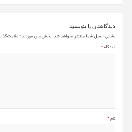
می
می
باشد.
باشد.
گزینه
گزینه
ها
ها
ممکن
ممکن
دیدگاهتان را بنویسید
است
است
نشانی ایمیل شما منتشر نخواهد شد.
بخش‌های موردنیاز علامت‌گذار
در
در
صفحه
صفحه
دیدگاه
*
محصول
محصول
انتخاب
انتخاب
شوند
شوند
نام
*