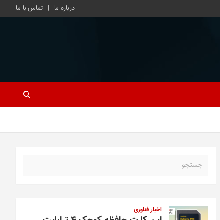
درباره ما
تماس با ما
ج
س
ت
ج
و
اخبار فناوری