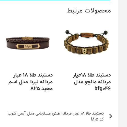
محصولات مرتبط
دستبند طلا 18عیار
دستبند طلا 18 عیار
مردانه مانچو مدل
مردانه لیردا مدل اسم
bfg046
مجید 825
این
این
محصول
راهبری
محصول
دارای
دارای
دستبند طلا 18 عیار مردانه طلای مستجابی مدل آیس کیوب
نوشته
انواع
انواع
کد M15
مختلفی
مختلفی