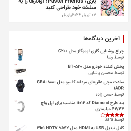
بازی/ Pastel Friends؛ آواتارها را به
سلیقه خود طراحی کنید
07 آوریل 2024
پاورتل
آخرین دیدگاه‌ها
چراغ روشنایی گازی لوموگاز مدل C200
توسط رضا
پخش کننده خودرو مدل 520-BT
توسط محسن پاشایی
ساعت مچی عقربه‌ای مردانه کاسیو مدل GBA-800-
1ADR
توسط حسن زاده
بند طرح Diamond کد i1012 مناسب برای اپل واچ
42/44 میلیمتری
توسط Sara
امتیاز
4
از 5
کابل تبدیل USB به HDMI مدل 3in1 HDTV 7562