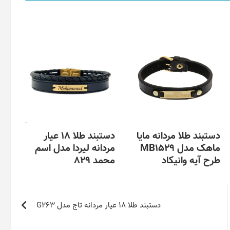
دستبند طلا مردانه مایا
دستبند طلا 18 عیار
ماهک مدل MB1529
مردانه لیردا مدل اسم
طرح آیه وانیکاد
محمد 829
این
این
محصول
محصول
دارای
دارای
دستبند طلا 18 عیار مردانه تاج مدل G263
انواع
انواع
مختلفی
مختلفی