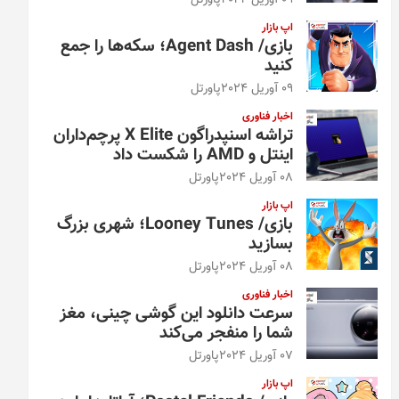
09 آوریل 2024
پاورتل
اپ بازار
بازی/ Agent Dash؛ سکه‌ها را جمع
کنید
09 آوریل 2024
پاورتل
اخبار فناوری
تراشه اسنپدراگون X Elite پرچم‌داران
اینتل و AMD را شکست داد
08 آوریل 2024
پاورتل
اپ بازار
بازی/ Looney Tunes؛ شهری بزرگ
بسازید
08 آوریل 2024
پاورتل
اخبار فناوری
سرعت دانلود این گوشی چینی، مغز
شما را منفجر می‌کند
07 آوریل 2024
پاورتل
اپ بازار