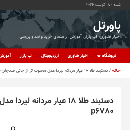
ه
شنبه - 8 آگوست 2026
حتوا
روید
پاورتل
اخبار فناوری، اپ بازار، آموزش، راهنمای خرید و نقد و بررسی
فروشگاه
اخبار فناوری
ارزدیجیتال
اپ بازار
آموزش
خـانـه
دستبند طلا 18 عیار مردانه لیردا مدل محبوب تر از جانی صدجان بفدای تو p6780
دستبند طلا 18 عیار مردانه
p6780