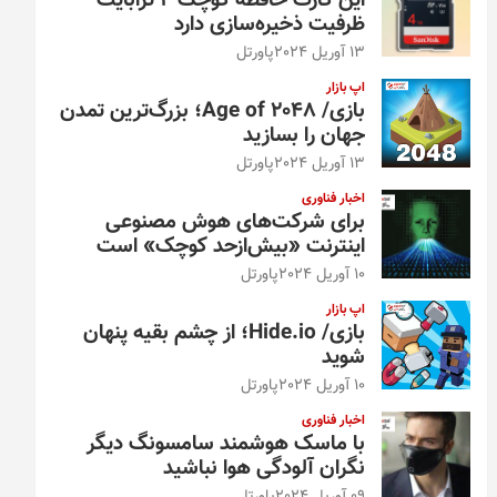
این کارت حافظه کوچک ۴ ترابایت
ظرفیت ذخیره‌سازی دارد
13 آوریل 2024
پاورتل
اپ بازار
بازی/ Age of 2048؛ بزرگ‌ترین تمدن
جهان را بسازید
13 آوریل 2024
پاورتل
اخبار فناوری
برای شرکت‌های هوش مصنوعی
اینترنت «بیش‌از‌حد کوچک» است
10 آوریل 2024
پاورتل
اپ بازار
بازی/ Hide.io؛ از چشم بقیه پنهان
شوید
10 آوریل 2024
پاورتل
اخبار فناوری
با ماسک هوشمند سامسونگ دیگر
نگران آلودگی هوا نباشید