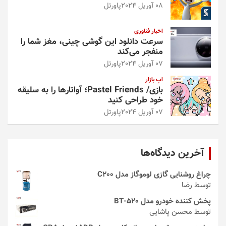
08 آوریل 2024
پاورتل
اخبار فناوری
سرعت دانلود این گوشی چینی، مغز شما را
منفجر می‌کند
07 آوریل 2024
پاورتل
اپ بازار
بازی/ Pastel Friends؛ آواتارها را به سلیقه
خود طراحی کنید
07 آوریل 2024
پاورتل
آخرین دیدگاه‌ها
چراغ روشنایی گازی لوموگاز مدل C200
توسط رضا
پخش کننده خودرو مدل 520-BT
توسط محسن پاشایی