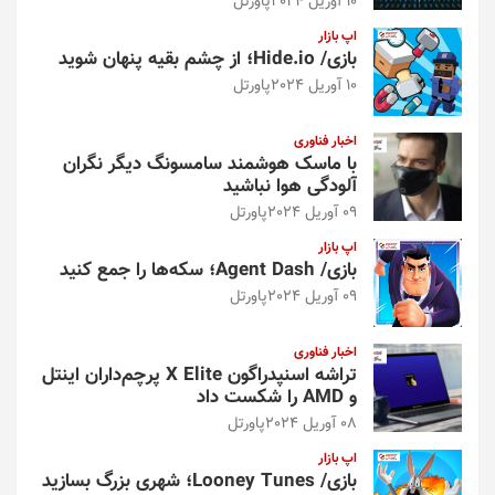
10 آوریل 2024
پاورتل
اپ بازار
بازی/ Hide.io؛ از چشم بقیه پنهان شوید
10 آوریل 2024
پاورتل
اخبار فناوری
با ماسک هوشمند سامسونگ دیگر نگران
آلودگی هوا نباشید
09 آوریل 2024
پاورتل
اپ بازار
بازی/ Agent Dash؛ سکه‌ها را جمع کنید
09 آوریل 2024
پاورتل
اخبار فناوری
تراشه اسنپدراگون X Elite پرچم‌داران اینتل
و AMD را شکست داد
08 آوریل 2024
پاورتل
اپ بازار
بازی/ Looney Tunes؛ شهری بزرگ بسازید