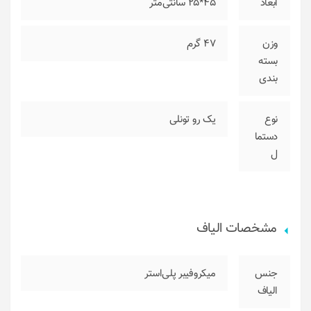
ابعاد
45*25 سانتی‌متر
وزن
47 گرم
بسته
بندی
نوع
یک رو تونلی
دستما
ل
مشخصات الیاف
جنس
میکروفیبر پلی‌استر
الیاف