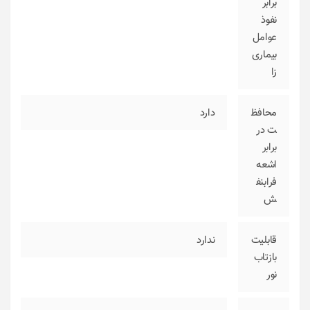
برابر
نفوذ
عوامل
بیماری‌
زا
محافظ
دارد
ت در
برابر
اشعه
فرابنف
ش
قابلیت
ندارد
بازتاب
نور