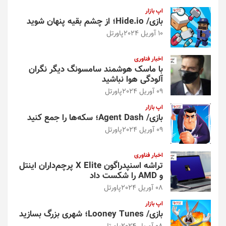
اپ بازار
بازی/ Hide.io؛ از چشم بقیه پنهان شوید
10 آوریل 2024
پاورتل
اخبار فناوری
با ماسک هوشمند سامسونگ دیگر نگران
آلودگی هوا نباشید
09 آوریل 2024
پاورتل
اپ بازار
بازی/ Agent Dash؛ سکه‌ها را جمع کنید
09 آوریل 2024
پاورتل
اخبار فناوری
تراشه اسنپدراگون X Elite پرچم‌داران اینتل
و AMD را شکست داد
08 آوریل 2024
پاورتل
اپ بازار
بازی/ Looney Tunes؛ شهری بزرگ بسازید