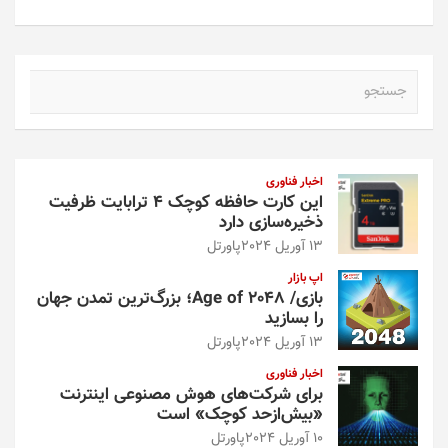
ج
س
ت
ج
و
اخبار فناوری
این کارت حافظه کوچک ۴ ترابایت ظرفیت
ذخیره‌سازی دارد
13 آوریل 2024
پاورتل
اپ بازار
بازی/ Age of 2048؛ بزرگ‌ترین تمدن جهان
را بسازید
13 آوریل 2024
پاورتل
اخبار فناوری
برای شرکت‌های هوش مصنوعی اینترنت
«بیش‌از‌حد کوچک» است
10 آوریل 2024
پاورتل