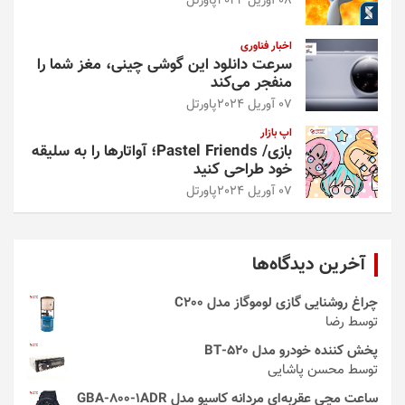
08 آوریل 2024
پاورتل
اخبار فناوری
سرعت دانلود این گوشی چینی، مغز شما را
منفجر می‌کند
07 آوریل 2024
پاورتل
اپ بازار
بازی/ Pastel Friends؛ آواتارها را به سلیقه
خود طراحی کنید
07 آوریل 2024
پاورتل
آخرین دیدگاه‌ها
چراغ روشنایی گازی لوموگاز مدل C200
توسط رضا
پخش کننده خودرو مدل 520-BT
توسط محسن پاشایی
ساعت مچی عقربه‌ای مردانه کاسیو مدل GBA-800-1ADR