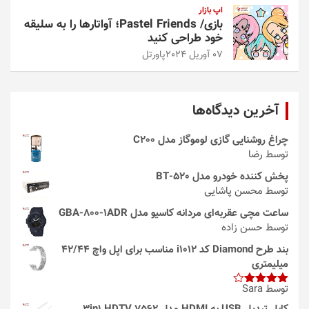
اپ بازار
بازی/ Pastel Friends؛ آواتارها را به سلیقه
خود طراحی کنید
07 آوریل 2024
پاورتل
آخرین دیدگاه‌ها
چراغ روشنایی گازی لوموگاز مدل C200
توسط رضا
پخش کننده خودرو مدل 520-BT
توسط محسن پاشایی
ساعت مچی عقربه‌ای مردانه کاسیو مدل GBA-800-1ADR
توسط حسن زاده
بند طرح Diamond کد i1012 مناسب برای اپل واچ 42/44
میلیمتری
توسط Sara
امتیاز
4
از 5