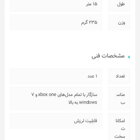
طول
15 متر
وزن
235 گرم
مشخصات فنی
تعداد
1 عدد
مناس
سازگار با تمام مدل‌های xbox one و 7
ب
windows به بالا
امکانا
قابلیت لرزش
ت
سخت