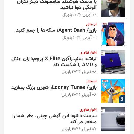
با ماسک هوشمند سامسونگ دیگر نگران
آلودگی هوا نباشید
09 آوریل 2024
پاورتل
اپ بازار
بازی/ Agent Dash؛ سکه‌ها را جمع کنید
09 آوریل 2024
پاورتل
اخبار فناوری
تراشه اسنپدراگون X Elite پرچم‌داران اینتل
و AMD را شکست داد
08 آوریل 2024
پاورتل
اپ بازار
بازی/ Looney Tunes؛ شهری بزرگ بسازید
08 آوریل 2024
پاورتل
اخبار فناوری
سرعت دانلود این گوشی چینی، مغز شما را
منفجر می‌کند
07 آوریل 2024
پاورتل