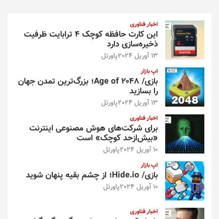
ج
و
اخبار فناوری
این کارت حافظه کوچک ۴ ترابایت ظرفیت
ذخیره‌سازی دارد
13 آوریل 2024
پاورتل
اپ بازار
بازی/ Age of 2048؛ بزرگ‌ترین تمدن جهان
را بسازید
13 آوریل 2024
پاورتل
اخبار فناوری
برای شرکت‌های هوش مصنوعی اینترنت
«بیش‌از‌حد کوچک» است
10 آوریل 2024
پاورتل
اپ بازار
بازی/ Hide.io؛ از چشم بقیه پنهان شوید
10 آوریل 2024
پاورتل
اخبار فناوری