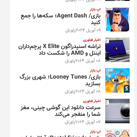
09 آوریل 2024
پاورتل
اپ بازار
بازی/ Agent Dash؛ سکه‌ها را جمع
کنید
09 آوریل 2024
پاورتل
اخبار فناوری
تراشه اسنپدراگون X Elite پرچم‌داران
اینتل و AMD را شکست داد
08 آوریل 2024
پاورتل
اپ بازار
بازی/ Looney Tunes؛ شهری بزرگ
بسازید
08 آوریل 2024
پاورتل
اخبار فناوری
سرعت دانلود این گوشی چینی، مغز
شما را منفجر می‌کند
07 آوریل 2024
پاورتل
اپ بازار