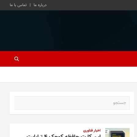
درباره ما
تماس با ما
ج
س
ت
ج
و
اخبار فناوری