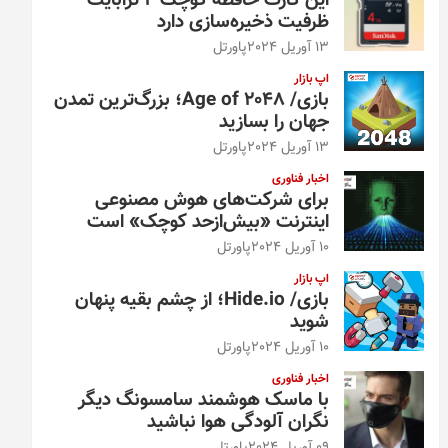
این کارت حافظه کوچک ۴ ترابایت
ظرفیت ذخیره‌سازی دارد
13 آوریل 2024
پاورتل
اپ بازار
بازی/ Age of 2048؛ بزرگ‌ترین تمدن
جهان را بسازید
13 آوریل 2024
پاورتل
اخبار فناوری
برای شرکت‌های هوش مصنوعی
اینترنت «بیش‌از‌حد کوچک» است
10 آوریل 2024
پاورتل
اپ بازار
بازی/ Hide.io؛ از چشم بقیه پنهان
شوید
10 آوریل 2024
پاورتل
اخبار فناوری
با ماسک هوشمند سامسونگ دیگر
نگران آلودگی هوا نباشید