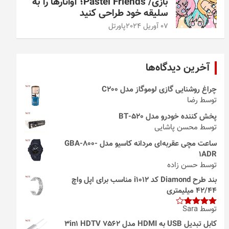
بازی/ Pastel Friends؛ آواتارها را به
سلیقه خود طراحی کنید
07 آوریل 2024
پاورتل
آخرین دیدگاه‌ها
چراغ روشنایی گازی لوموگاز مدل C200
توسط رضا
پخش کننده خودرو مدل 520-BT
توسط محسن پاشایی
ساعت مچی عقربه‌ای مردانه کاسیو مدل GBA-800-
1ADR
توسط حسن زاده
بند طرح Diamond کد i1012 مناسب برای اپل واچ
42/44 میلیمتری
توسط Sara
امتیاز
4
از 5
کابل تبدیل USB به HDMI مدل 3in1 HDTV 7562