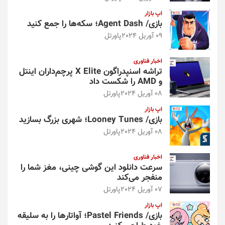
اپ بازار
بازی/ Agent Dash؛ سکه‌ها را جمع کنید
09 آوریل 2024
پاورتل
اخبار فناوری
تراشه اسنپدراگون X Elite پرچم‌داران اینتل
و AMD را شکست داد
08 آوریل 2024
پاورتل
اپ بازار
بازی/ Looney Tunes؛ شهری بزرگ بسازید
08 آوریل 2024
پاورتل
اخبار فناوری
سرعت دانلود این گوشی چینی، مغز شما را
منفجر می‌کند
07 آوریل 2024
پاورتل
اپ بازار
بازی/ Pastel Friends؛ آواتارها را به سلیقه