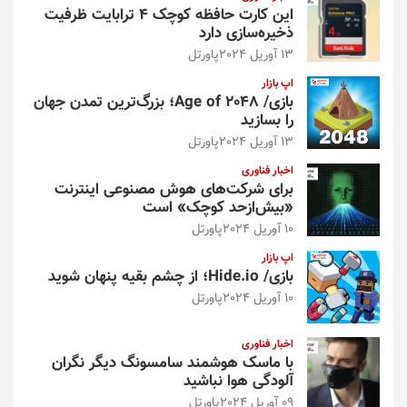
این کارت حافظه کوچک ۴ ترابایت ظرفیت
ذخیره‌سازی دارد
13 آوریل 2024
پاورتل
اپ بازار
بازی/ Age of 2048؛ بزرگ‌ترین تمدن جهان
را بسازید
13 آوریل 2024
پاورتل
اخبار فناوری
برای شرکت‌های هوش مصنوعی اینترنت
«بیش‌از‌حد کوچک» است
10 آوریل 2024
پاورتل
اپ بازار
بازی/ Hide.io؛ از چشم بقیه پنهان شوید
10 آوریل 2024
پاورتل
اخبار فناوری
با ماسک هوشمند سامسونگ دیگر نگران
آلودگی هوا نباشید
09 آوریل 2024
پاورتل