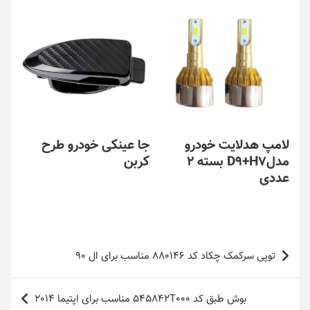
لامپ هدلایت خودرو
جا عینکی خودرو طرح
مدلD9+H7 بسته 2
کربن
عددی
راهبری
توپی سرکمک چکاد کد 880146 مناسب برای ال 90
نوشته
بوش طبق کد 545842T000 مناسب برای اپتیما 2014