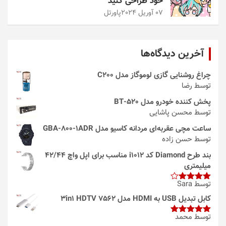
خود طراحی کنید
07 آوریل 2024
پاورتل
آخرین دیدگاه‌ها
چراغ روشنایی گازی لوموگاز مدل C200
توسط رضا
پخش کننده خودرو مدل 520-BT
توسط محسن پاشایی
ساعت مچی عقربه‌ای مردانه کاسیو مدل GBA-800-1ADR
توسط حسن زاده
بند طرح Diamond کد i1012 مناسب برای اپل واچ 42/44
میلیمتری
توسط Sara
امتیاز
4
از 5
کابل تبدیل USB به HDMI مدل 3in1 HDTV 7562
توسط محمد
امتیاز
5
از