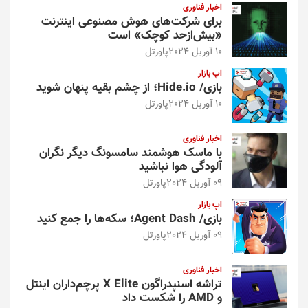
اخبار فناوری
برای شرکت‌های هوش مصنوعی اینترنت
«بیش‌از‌حد کوچک» است
10 آوریل 2024
پاورتل
اپ بازار
بازی/ Hide.io؛ از چشم بقیه پنهان شوید
10 آوریل 2024
پاورتل
اخبار فناوری
با ماسک هوشمند سامسونگ دیگر نگران
آلودگی هوا نباشید
09 آوریل 2024
پاورتل
اپ بازار
بازی/ Agent Dash؛ سکه‌ها را جمع کنید
09 آوریل 2024
پاورتل
اخبار فناوری
تراشه اسنپدراگون X Elite پرچم‌داران اینتل
و AMD را شکست داد