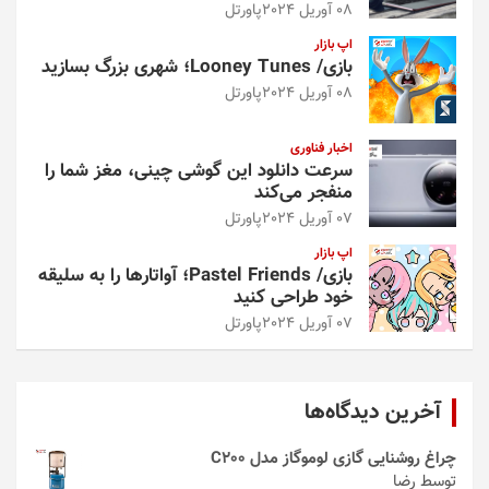
08 آوریل 2024
پاورتل
اپ بازار
بازی/ Looney Tunes؛ شهری بزرگ بسازید
08 آوریل 2024
پاورتل
اخبار فناوری
سرعت دانلود این گوشی چینی، مغز شما را
منفجر می‌کند
07 آوریل 2024
پاورتل
اپ بازار
بازی/ Pastel Friends؛ آواتارها را به سلیقه
خود طراحی کنید
07 آوریل 2024
پاورتل
آخرین دیدگاه‌ها
چراغ روشنایی گازی لوموگاز مدل C200
توسط رضا