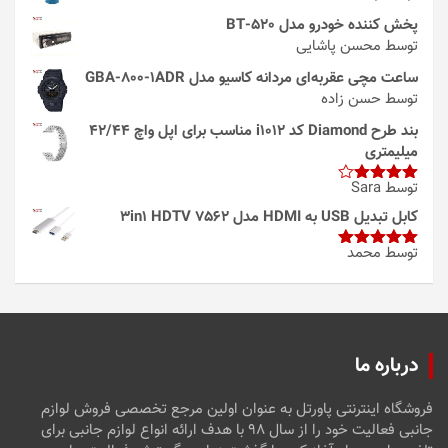
پخش کننده خودرو مدل 520-BT
توسط محسن پاشایی
ساعت مچی عقربه‌ای مردانه کاسیو مدل GBA-800-1ADR
توسط حسن زاده
بند طرح Diamond کد i1012 مناسب برای اپل واچ 42/44
میلیمتری
توسط Sara
امتیاز
4
از 5
کابل تبدیل USB به HDMI مدل 3in1 HDTV 7562
توسط محمد
امتیاز
5
از
5
درباره ما
فروشگاه اینترنتی پاورتل به عنوان اولین مرجع تخصصی فروش لوازم
جانبی فعالیت خود را از سال ۹۸ با هدف ارائه انواع لوازم جانبی برای