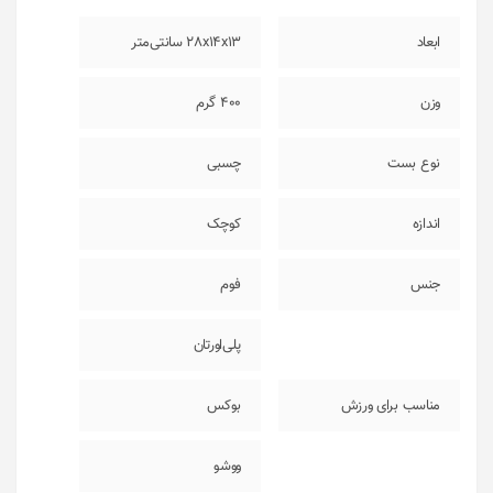
ابعاد
28x14x13 سانتی‌متر
وزن
400 گرم
نوع بست
چسبی
اندازه
کوچک
جنس
فوم
پلی‌اورتان
مناسب برای ورزش
بوکس
ووشو