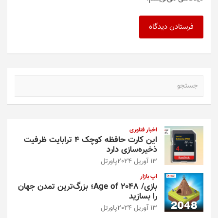
ج
س
ت
ج
و
اخبار فناوری
این کارت حافظه کوچک ۴ ترابایت ظرفیت
ذخیره‌سازی دارد
13 آوریل 2024
پاورتل
اپ بازار
بازی/ Age of 2048؛ بزرگ‌ترین تمدن جهان
را بسازید
13 آوریل 2024
پاورتل