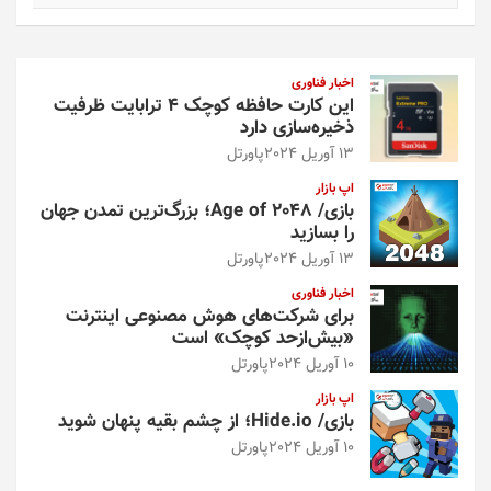
ت
ج
و
اخبار فناوری
این کارت حافظه کوچک ۴ ترابایت ظرفیت
ذخیره‌سازی دارد
13 آوریل 2024
پاورتل
اپ بازار
بازی/ Age of 2048؛ بزرگ‌ترین تمدن جهان
را بسازید
13 آوریل 2024
پاورتل
اخبار فناوری
برای شرکت‌های هوش مصنوعی اینترنت
«بیش‌از‌حد کوچک» است
10 آوریل 2024
پاورتل
اپ بازار
بازی/ Hide.io؛ از چشم بقیه پنهان شوید
10 آوریل 2024
پاورتل