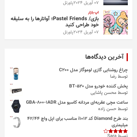
07 آوریل 2024
پاورتل
اپ بازار
بازی/ Pastel Friends؛ آواتارها را به سلیقه
خود طراحی کنید
07 آوریل 2024
پاورتل
آخرین دیدگاه‌ها
چراغ روشنایی گازی لوموگاز مدل C200
توسط رضا
پخش کننده خودرو مدل 520-BT
توسط محسن پاشایی
ساعت مچی عقربه‌ای مردانه کاسیو مدل GBA-800-1ADR
توسط حسن زاده
بند طرح Diamond کد i1012 مناسب برای اپل واچ 42/44
میلیمتری
توسط Sara