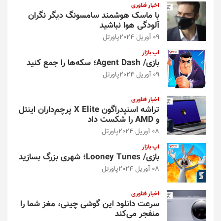
اخبار فناوری
با ماسک هوشمند سامسونگ دیگر نگران
آلودگی هوا نباشید
09 آوریل 2024
پاورتل
اپ بازار
بازی/ Agent Dash؛ سکه‌ها را جمع کنید
09 آوریل 2024
پاورتل
اخبار فناوری
تراشه اسنپدراگون X Elite پرچم‌داران اینتل
و AMD را شکست داد
08 آوریل 2024
پاورتل
اپ بازار
بازی/ Looney Tunes؛ شهری بزرگ بسازید
08 آوریل 2024
پاورتل
اخبار فناوری
سرعت دانلود این گوشی چینی، مغز شما را
منفجر می‌کند