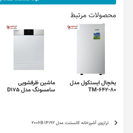
محصولات مرتبط
یخچال ایستکول مدل
ماشین ظرفشویی
TM-642-80
سامسونگ مدل D175
راهبری
ترازوی آشپزخانه کانستنت مدل 14192-2006B
نوشته