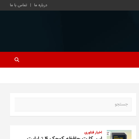
درباره ما
تماس با ما
ج
س
ت
ج
و
اخبار فناوری