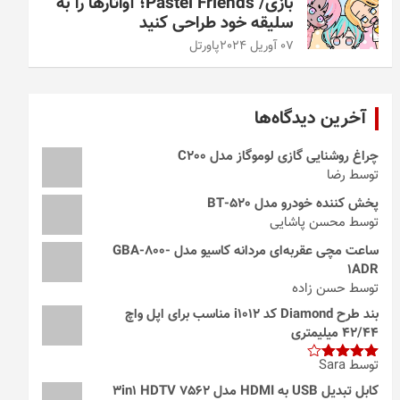
بازی/ Pastel Friends؛ آواتارها را به
سلیقه خود طراحی کنید
07 آوریل 2024
پاورتل
آخرین دیدگاه‌ها
چراغ روشنایی گازی لوموگاز مدل C200
توسط رضا
پخش کننده خودرو مدل 520-BT
توسط محسن پاشایی
ساعت مچی عقربه‌ای مردانه کاسیو مدل GBA-800-
1ADR
توسط حسن زاده
بند طرح Diamond کد i1012 مناسب برای اپل واچ
42/44 میلیمتری
توسط Sara
امتیاز
4
از 5
کابل تبدیل USB به HDMI مدل 3in1 HDTV 7562