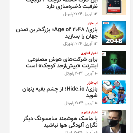
این کارت حافظه کوچک ۴ ترابایت
ظرفیت ذخیره‌سازی دارد
13 آوریل 2024
پاورتل
اپ بازار
بازی/ Age of 2048؛ بزرگ‌ترین تمدن
جهان را بسازید
13 آوریل 2024
پاورتل
اخبار فناوری
برای شرکت‌های هوش مصنوعی
اینترنت «بیش‌از‌حد کوچک» است
10 آوریل 2024
پاورتل
اپ بازار
بازی/ Hide.io؛ از چشم بقیه پنهان
شوید
10 آوریل 2024
پاورتل
اخبار فناوری
با ماسک هوشمند سامسونگ دیگر
نگران آلودگی هوا نباشید