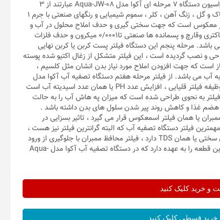
آب با استفاده از ممبران RO یا اسمز معکوس می باشد. مراحل فیلتراسیون دستگاه 7 مرحله ای آکوا مدل Aqua-JW-08 عبارتند از 3
مرحله اول پیش فیلتراسیون جهت حذف ذرات معلق مانند : گرد و خاک و گل ، زنگ آهن ، کلر ، سموم شیمیایی و رنگهای صنعتی با جرم 1
 اسمز معکوس است که جهت سختی گیری و حدف املاح محلول در آب و
انواع نمک های معدنی و آلی ، مواد بیولوژیکی مانند انواع ویروس و باکتری وقارچ و پسمانده ها صنعتی تا0/0001 میکرون و حدف فلزات
می باشد. مرحله پنجم این دستگاه فیلتر پست کربن یا کربن نهایی
 و نصب گردیده است ، این فیلتر متشکل از زغال اکتیو شده پوسته
از است که جهت افزودن املاح مورد نیاز بدن انشان مثل کلسیم ،
ن به آب می باشد. از فیلتر مرحله هفتم دستگاه تصفیه آب آکوا مدل
Aqua-JW-08 با عنوان فیلنر قلیایی کننده یا ORP نیز یاد می شود . وظیفه فیلتر قلیایی ، افزایش عدد PH یا همان عدد اسیدیته آب است
ن فیلتر به نحوی طراحی شده است که میزان په هاش آب را به حالت
ی هضم غذا و کاهش روند پیر شدن سلول های بدن داشته باشد .
مبران یا همان فیلتر اسمعکوس قرار می گیرد ، تاثیر بسزایی در
همترین فیلتر دستگاه تصفیه آب که البته گرانترین فیلتر نیز هست ،
فیلتر ممبران می باشد که در حقیقت وظیفه اصلی دستگاه در کاهش سختی یا همان TDS دارد ، فیلتر محافظ ممبران با جلوگیری از ورود
ذرات ذغال فیلتر دوم و سوم به لایه های ممبران ، حفاظت کامل از این قطعه را به عهده دارد که در دستگاه تصفیه آب آکوا مدل Aqua-
و خرید کلیک کنید
خرید قسطی کلیک کنید