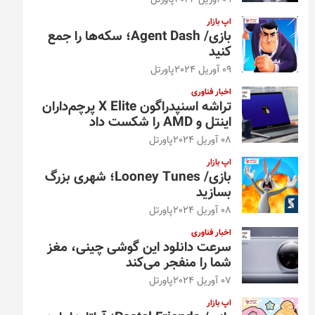
09 آوریل 2024
پاورتل
اپ بازار
بازی/ Agent Dash؛ سکه‌ها را جمع
کنید
09 آوریل 2024
پاورتل
اخبار فناوری
تراشه اسنپدراگون X Elite پرچم‌داران
اینتل و AMD را شکست داد
08 آوریل 2024
پاورتل
اپ بازار
بازی/ Looney Tunes؛ شهری بزرگ
بسازید
08 آوریل 2024
پاورتل
اخبار فناوری
سرعت دانلود این گوشی چینی، مغز
شما را منفجر می‌کند
07 آوریل 2024
پاورتل
اپ بازار