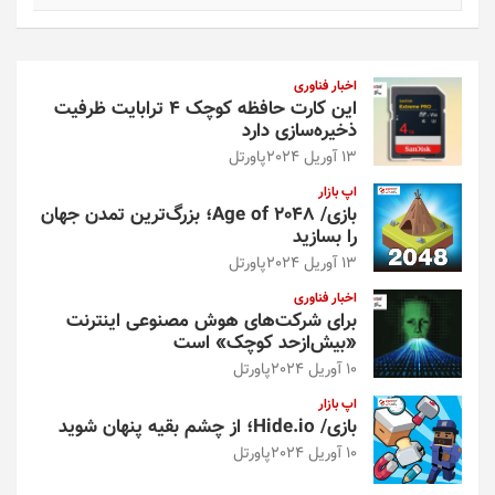
ت
ج
و
اخبار فناوری
این کارت حافظه کوچک ۴ ترابایت ظرفیت
ذخیره‌سازی دارد
13 آوریل 2024
پاورتل
اپ بازار
بازی/ Age of 2048؛ بزرگ‌ترین تمدن جهان
را بسازید
13 آوریل 2024
پاورتل
اخبار فناوری
برای شرکت‌های هوش مصنوعی اینترنت
«بیش‌از‌حد کوچک» است
10 آوریل 2024
پاورتل
اپ بازار
بازی/ Hide.io؛ از چشم بقیه پنهان شوید
10 آوریل 2024
پاورتل