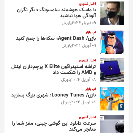
اخبار فناوری
با ماسک هوشمند سامسونگ دیگر نگران
آلودگی هوا نباشید
09 آوریل 2024
پاورتل
اپ بازار
بازی/ Agent Dash؛ سکه‌ها را جمع کنید
09 آوریل 2024
پاورتل
اخبار فناوری
تراشه اسنپدراگون X Elite پرچم‌داران اینتل
و AMD را شکست داد
08 آوریل 2024
پاورتل
اپ بازار
بازی/ Looney Tunes؛ شهری بزرگ بسازید
08 آوریل 2024
پاورتل
اخبار فناوری
سرعت دانلود این گوشی چینی، مغز شما را
منفجر می‌کند