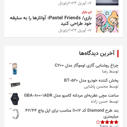
07 آوریل 2024
پاورتل
اپ بازار
بازی/ Pastel Friends؛ آواتارها را به سلیقه
خود طراحی کنید
07 آوریل 2024
پاورتل
آخرین دیدگاه‌ها
چراغ روشنایی گازی لوموگاز مدل C200
توسط رضا
پخش کننده خودرو مدل 520-BT
توسط محسن پاشایی
ساعت مچی عقربه‌ای مردانه کاسیو مدل GBA-800-1ADR
توسط حسن زاده
بند طرح Diamond کد i1012 مناسب برای اپل واچ 42/44
میلیمتری
توسط Sara