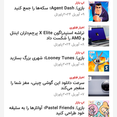
اپ بازار
بازی/ Agent Dash؛ سکه‌ها را جمع کنید
09 آوریل 2024
پاورتل
اخبار فناوری
تراشه اسنپدراگون X Elite پرچم‌داران اینتل
و AMD را شکست داد
08 آوریل 2024
پاورتل
اپ بازار
بازی/ Looney Tunes؛ شهری بزرگ بسازید
08 آوریل 2024
پاورتل
اخبار فناوری
سرعت دانلود این گوشی چینی، مغز شما را
منفجر می‌کند
07 آوریل 2024
پاورتل
اپ بازار
بازی/ Pastel Friends؛ آواتارها را به سلیقه
خود طراحی کنید