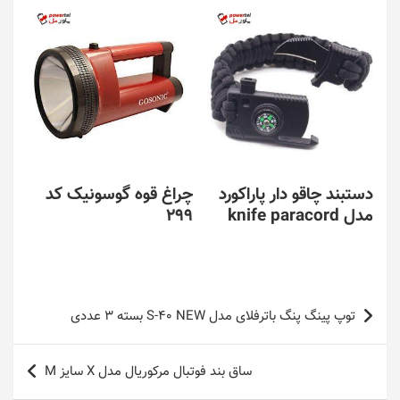
دستبند چاقو دار پاراکورد
چراغ قوه گوسونیک کد
مدل knife paracord
299
راهبری
توپ پینگ پنگ باترفلای مدل S-40 NEW بسته 3 عددی
نوشته
ساق بند فوتبال مرکوریال مدل X سایز M