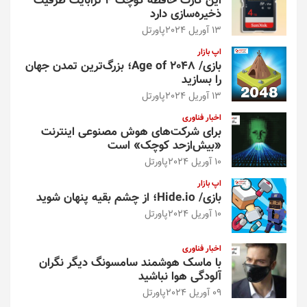
این کارت حافظه کوچک ۴ ترابایت ظرفیت
ذخیره‌سازی دارد
13 آوریل 2024
پاورتل
اپ بازار
بازی/ Age of 2048؛ بزرگ‌ترین تمدن جهان
را بسازید
13 آوریل 2024
پاورتل
اخبار فناوری
برای شرکت‌های هوش مصنوعی اینترنت
«بیش‌از‌حد کوچک» است
10 آوریل 2024
پاورتل
اپ بازار
بازی/ Hide.io؛ از چشم بقیه پنهان شوید
10 آوریل 2024
پاورتل
اخبار فناوری
با ماسک هوشمند سامسونگ دیگر نگران
آلودگی هوا نباشید
09 آوریل 2024
پاورتل