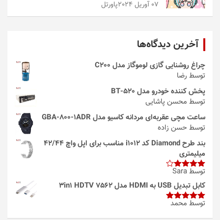
07 آوریل 2024
پاورتل
آخرین دیدگاه‌ها
چراغ روشنایی گازی لوموگاز مدل C200
توسط رضا
پخش کننده خودرو مدل 520-BT
توسط محسن پاشایی
ساعت مچی عقربه‌ای مردانه کاسیو مدل GBA-800-1ADR
توسط حسن زاده
بند طرح Diamond کد i1012 مناسب برای اپل واچ 42/44
میلیمتری
توسط Sara
امتیاز
4
از 5
کابل تبدیل USB به HDMI مدل 3in1 HDTV 7562
توسط محمد
امتیاز
5
از
5