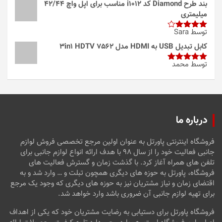
بند طرح Diamond کد i1012 مناسب برای اپل واچ 42/44
میلیمتری
توسط Sara
امتیاز
4
از 5
کابل تبدیل USB به HDMI مدل 3in1 HDTV 7562
توسط محمد
امتیاز
5
از
5
درباره ما
فروشگاه اینترنتی پاورتل به عنوان اولین مرجع تخصصی فروش لوازم
جانبی فعالیت خود را از سال ۹۸ با هدف ارائه انواع لوازم جانبی برای
تلفن های همراه آغاز کرد. با گذشت زمان و گسترش فعالیت های
فروشگاه، پاورتل به حوزه های دیگری همچون تبلت و … وارد شد و به
اقتضای زمان و نیاز مشتریان نیز به حوزه های دیگری که وجود یک مرجع
برای تهیه لوازم جانبی آن ضروری باشد وارد خواهد شد.
فروشگاه پاورتل برای دستیابی به رضایت مشتریان خود که یکی از اهداف