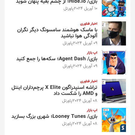
بازی/ Hide.io؛ از چشم بقیه پنهان شوید
10 آوریل 2024
پاورتل
اخبار فناوری
با ماسک هوشمند سامسونگ دیگر نگران
آلودگی هوا نباشید
09 آوریل 2024
پاورتل
اپ بازار
بازی/ Agent Dash؛ سکه‌ها را جمع کنید
09 آوریل 2024
پاورتل
اخبار فناوری
تراشه اسنپدراگون X Elite پرچم‌داران اینتل
و AMD را شکست داد
08 آوریل 2024
پاورتل
اپ بازار
بازی/ Looney Tunes؛ شهری بزرگ بسازید
08 آوریل 2024
پاورتل