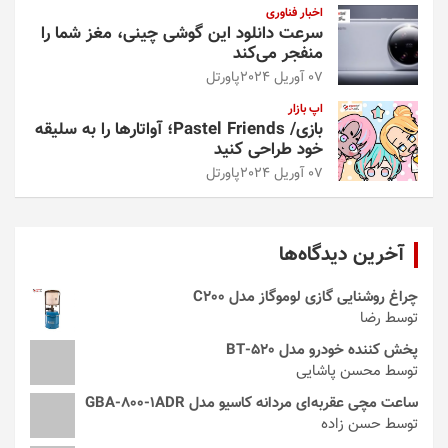
اخبار فناوری
سرعت دانلود این گوشی چینی، مغز شما را
منفجر می‌کند
07 آوریل 2024
پاورتل
اپ بازار
بازی/ Pastel Friends؛ آواتارها را به سلیقه
خود طراحی کنید
07 آوریل 2024
پاورتل
آخرین دیدگاه‌ها
چراغ روشنایی گازی لوموگاز مدل C200
توسط رضا
پخش کننده خودرو مدل 520-BT
توسط محسن پاشایی
ساعت مچی عقربه‌ای مردانه کاسیو مدل GBA-800-1ADR
توسط حسن زاده