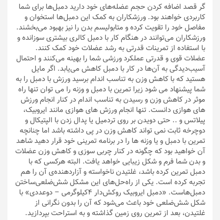
گر قصد اضافه کردن حجم عضله‌های خود دارید دمبل‌ها برای شما
کاربردی خواهند بود. ورزشکاران به کمک این دمبل‌ها استخوان و
مفاصل خود را تقویت کرده و متابولیسم بدن را نیز بهبود می‌بخشند.
ورزشکاران می‌توانند در هنگام کار با دمبل کالری بیشتری سوزانده و
با استفاده از تمرینات قدرتی به رشد عضلات خود کمک کنند.
عضلات قوی و قدرتی عملکرد ورزشی شما را بهینه می‌کنند و احتمال
آسیب‌دیدگی به آن‌ها در کار با دمبل کاهش می‌یابد. اگر مایل
هستید که با کاهش وزن به تناسب اندام برسید ورزش با دمبل را به
شما پیشنهاد می شود زیرا تمرین با دمبل و وزنه را می توان تنها راه
موثر در کاهش وزن و رسیدن به تناسب اندام در کنار انجام ورزش
های هوازی دانست. تنها انجام ورزش های هوازی مانند ایروبیک،
پیلاتس و .. حتی دویدن بر روی تردمیل یا پدال زدن با الپتیکال و
دوچرخه ثابت نمی تواند کاهش وزن در پی داشته باشد اما چنانچه
تمرین با دمبل و یا وزنه ها را در برنامه تمرینی خود قرار دهید شاهد
آن خواهید بود که چگونه در کنار چربی سوزی و کاهش وزن عضلات
و بدن شما فرم و شکل زیبایی خواهد یافت. البته هرکسی که با
دمبل تمرین کرده باشد، غلتیدن ناخواسته و آزاردهنده‌ی آن‌ را هم
تجربه کرده است. یکی از راه‌حل‌های این مشکل شش‌ضلعی‌ساختن
دمبل‌هاست. «دمبل ایروبیک روکش‌دار 4کیلوگرمی – دوعددی» با
شکل شش‌ضلعی خود باعث می‌شود که آن را بدون نگرانی از
غلتیدن، بعد از تمرین روی زمین گذاشته و به استراحت بپردازید.