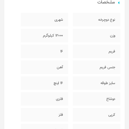
مشخصات
نوع دوچرخه
شهری
وزن
12000 کیلوگرم
فریم
16
جنس فریم
آهن
سایز طوقه
16 اینچ
دوشاخ
فلزی
کرپی
فلز