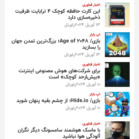
اخبار فناوری
این کارت حافظه کوچک ۴ ترابایت ظرفیت
ذخیره‌سازی دارد
13 آوریل 2024
پاورتل
اپ بازار
بازی/ Age of 2048؛ بزرگ‌ترین تمدن جهان
را بسازید
13 آوریل 2024
پاورتل
اخبار فناوری
برای شرکت‌های هوش مصنوعی اینترنت
«بیش‌از‌حد کوچک» است
10 آوریل 2024
پاورتل
اپ بازار
بازی/ Hide.io؛ از چشم بقیه پنهان شوید
10 آوریل 2024
پاورتل
اخبار فناوری
با ماسک هوشمند سامسونگ دیگر نگران
آلودگی هوا نباشید