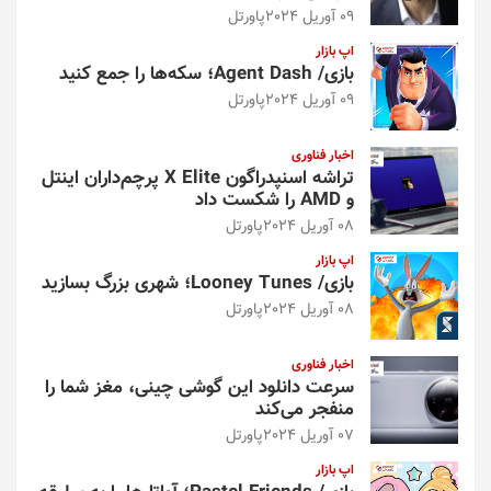
09 آوریل 2024
پاورتل
اپ بازار
بازی/ Agent Dash؛ سکه‌ها را جمع کنید
09 آوریل 2024
پاورتل
اخبار فناوری
تراشه اسنپدراگون X Elite پرچم‌داران اینتل
و AMD را شکست داد
08 آوریل 2024
پاورتل
اپ بازار
بازی/ Looney Tunes؛ شهری بزرگ بسازید
08 آوریل 2024
پاورتل
اخبار فناوری
سرعت دانلود این گوشی چینی، مغز شما را
منفجر می‌کند
07 آوریل 2024
پاورتل
اپ بازار