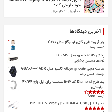
بازی/ Pastel Friends؛ آواتارها را به سلیقه
خود طراحی کنید
07 آوریل 2024
پاورتل
آخرین دیدگاه‌ها
چراغ روشنایی گازی لوموگاز مدل C200
توسط رضا
پخش کننده خودرو مدل 520-BT
توسط محسن پاشایی
ساعت مچی عقربه‌ای مردانه کاسیو مدل GBA-800-1ADR
توسط حسن زاده
بند طرح Diamond کد i1012 مناسب برای اپل واچ 42/44
میلیمتری
توسط Sara
امتیاز
4
از 5
کابل تبدیل USB به HDMI مدل 3in1 HDTV 7562