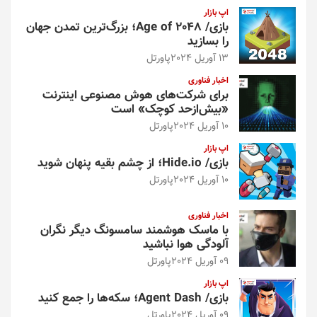
اپ بازار
بازی/ Age of 2048؛ بزرگ‌ترین تمدن جهان
را بسازید
13 آوریل 2024
پاورتل
اخبار فناوری
برای شرکت‌های هوش مصنوعی اینترنت
«بیش‌از‌حد کوچک» است
10 آوریل 2024
پاورتل
اپ بازار
بازی/ Hide.io؛ از چشم بقیه پنهان شوید
10 آوریل 2024
پاورتل
اخبار فناوری
با ماسک هوشمند سامسونگ دیگر نگران
آلودگی هوا نباشید
09 آوریل 2024
پاورتل
اپ بازار
بازی/ Agent Dash؛ سکه‌ها را جمع کنید
09 آوریل 2024
پاورتل