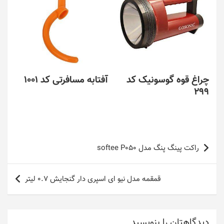
چراغ قوه گوسونیک کد
آفتابه مسافرتی کد 1001
299
راهبری
راکت پینگ پنگ مدل softee P050
نوشته
قمقمه مدل نیو ای اسپری دار گنجایش 0.7 لیتر
دیدگاهتان را بنویسید