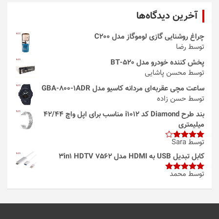
آخرین دیدگاه‌ها
چراغ روشنایی گازی لوموگاز مدل C200
توسط رضا
پخش کننده خودرو مدل 520-BT
توسط محسن پاشایی
ساعت مچی عقربه‌ای مردانه کاسیو مدل GBA-800-1ADR
توسط حسن زاده
بند طرح Diamond کد i1012 مناسب برای اپل واچ 42/44
میلیمتری
توسط Sara
امتیاز
4
از 5
کابل تبدیل USB به HDMI مدل 3in1 HDTV 7562
توسط محمد
امتیاز
5
از
5