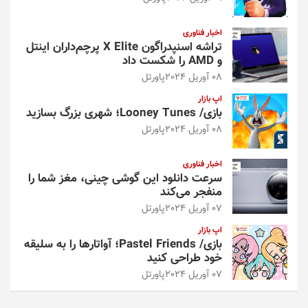
اخبار فناوری
تراشه اسنپدراگون X Elite پرچم‌داران اینتل
و AMD را شکست داد
08 آوریل 2024
پاورتل
اپ بازار
بازی/ Looney Tunes؛ شهری بزرگ بسازید
08 آوریل 2024
پاورتل
اخبار فناوری
سرعت دانلود این گوشی چینی، مغز شما را
منفجر می‌کند
07 آوریل 2024
پاورتل
اپ بازار
بازی/ Pastel Friends؛ آواتارها را به سلیقه
خود طراحی کنید
07 آوریل 2024
پاورتل