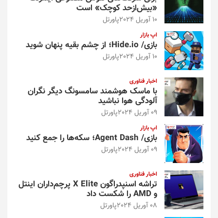
«بیش‌از‌حد کوچک» است
10 آوریل 2024
پاورتل
اپ بازار
بازی/ Hide.io؛ از چشم بقیه پنهان شوید
10 آوریل 2024
پاورتل
اخبار فناوری
با ماسک هوشمند سامسونگ دیگر نگران
آلودگی هوا نباشید
09 آوریل 2024
پاورتل
اپ بازار
بازی/ Agent Dash؛ سکه‌ها را جمع کنید
09 آوریل 2024
پاورتل
اخبار فناوری
تراشه اسنپدراگون X Elite پرچم‌داران اینتل
و AMD را شکست داد
08 آوریل 2024
پاورتل