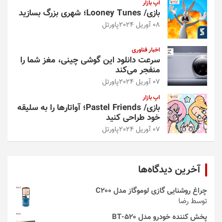
اپ بازار
بازی/ Looney Tunes؛ شهری بزرگ بسازید
08 آوریل 2024
پاورتل
اخبار فناوری
سرعت دانلود این گوشی چینی، مغز شما را
منفجر می‌کند
07 آوریل 2024
پاورتل
اپ بازار
بازی/ Pastel Friends؛ آواتارها را به سلیقه
خود طراحی کنید
07 آوریل 2024
پاورتل
آخرین دیدگاه‌ها
چراغ روشنایی گازی لوموگاز مدل C200
توسط رضا
پخش کننده خودرو مدل 520-BT