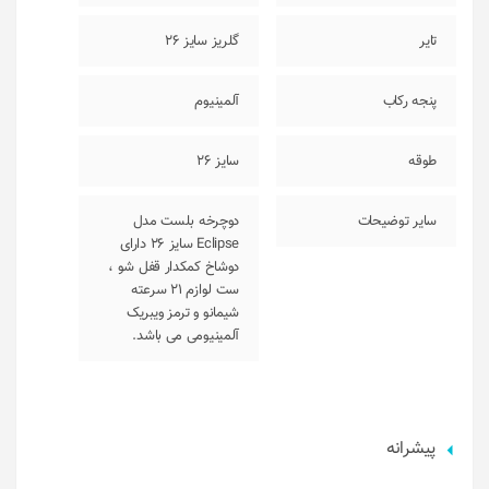
تایر
گلریز سایز 26
پنجه رکاب
آلمینیوم
طوقه
سایز 26
سایر توضیحات
دوچرخه بلست مدل
Eclipse سایز 26 دارای
دوشاخ کمکدار قفل شو ،
ست لوازم 21 سرعته
شیمانو و ترمز ویبریک
آلمینیومی می باشد.
پیشرانه