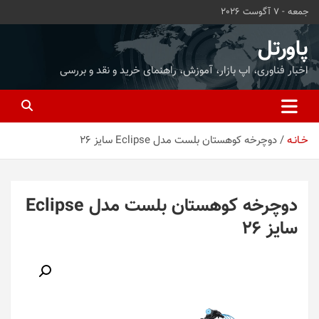
ه
جمعه - 7 آگوست 2026
حتوا
روید
پاورتل
اخبار فناوری، اپ بازار، آموزش، راهنمای خرید و نقد و بررسی
خـانـه
دوچرخه کوهستان بلست مدل Eclipse سایز 26
دوچرخه کوهستان بلست مدل Eclipse
سایز 26