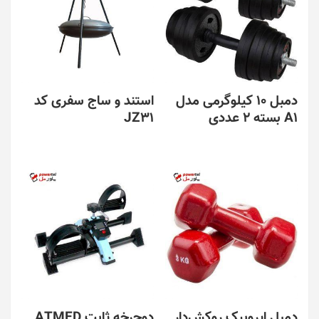
دمبل 10 کیلوگرمی مدل
استند و ساج سفری کد
A1 بسته 2 عددی
JZ31
دمبل ایروبیک روکش‌دار
دوچرخه ثابت ATMED