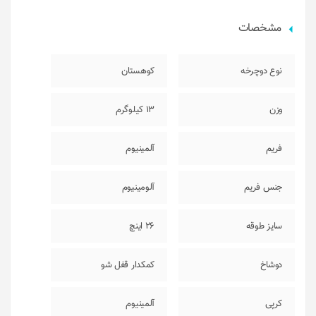
مشخصات
نوع دوچرخه
کوهستان
وزن
13 کیلوگرم
فریم
آلمینیوم
جنس فریم
آلومینیوم
سایز طوقه
26 اینچ
دوشاخ
کمکدار قفل شو
کرپی
آلمینیوم