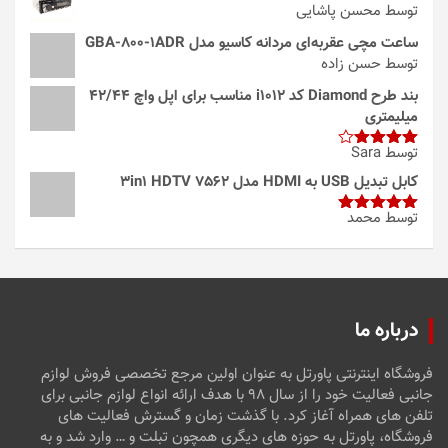
توسط محسن پاشایی
ساعت مچی عقربه‌ای مردانه کاسیو مدل GBA-800-1ADR
توسط حسن زاده
بند طرح Diamond کد i1012 مناسب برای اپل واچ 42/44
میلیمتری
توسط Sara
امتیاز
4
از 5
کابل تبدیل USB به HDMI مدل 3in1 HDTV 7562
توسط محمد
امتیاز
5
از
5
درباره ما
فروشگاه اینترنتی پاورتل به عنوان اولین مرجع تخصصی فروش لوازم
جانبی فعالیت خود را از سال ۹۸ با هدف ارائه انواع لوازم جانبی برای
تلفن های همراه آغاز کرد. با گذشت زمان و گسترش فعالیت های
فروشگاه، پاورتل به حوزه های دیگری همچون تبلت و … وارد شد و به