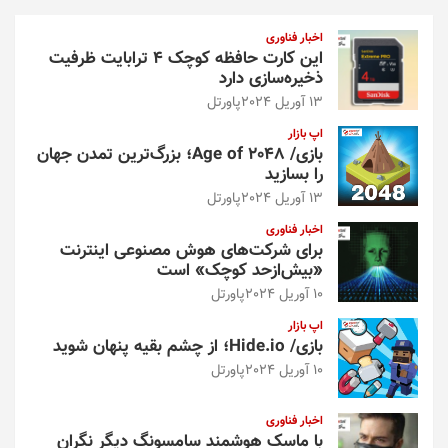
و
اخبار فناوری
این کارت حافظه کوچک ۴ ترابایت ظرفیت
ذخیره‌سازی دارد
13 آوریل 2024
پاورتل
اپ بازار
بازی/ Age of 2048؛ بزرگ‌ترین تمدن جهان
را بسازید
13 آوریل 2024
پاورتل
اخبار فناوری
برای شرکت‌های هوش مصنوعی اینترنت
«بیش‌از‌حد کوچک» است
10 آوریل 2024
پاورتل
اپ بازار
بازی/ Hide.io؛ از چشم بقیه پنهان شوید
10 آوریل 2024
پاورتل
اخبار فناوری
با ماسک هوشمند سامسونگ دیگر نگران