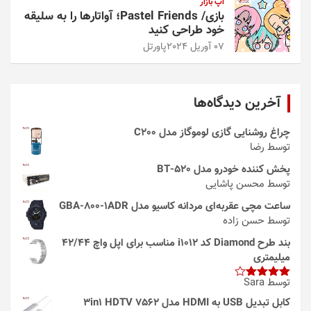
اپ بازار
بازی/ Pastel Friends؛ آواتارها را به سلیقه
خود طراحی کنید
07 آوریل 2024
پاورتل
آخرین دیدگاه‌ها
چراغ روشنایی گازی لوموگاز مدل C200
توسط رضا
پخش کننده خودرو مدل 520-BT
توسط محسن پاشایی
ساعت مچی عقربه‌ای مردانه کاسیو مدل GBA-800-1ADR
توسط حسن زاده
بند طرح Diamond کد i1012 مناسب برای اپل واچ 42/44
میلیمتری
توسط Sara
امتیاز
4
از 5
کابل تبدیل USB به HDMI مدل 3in1 HDTV 7562