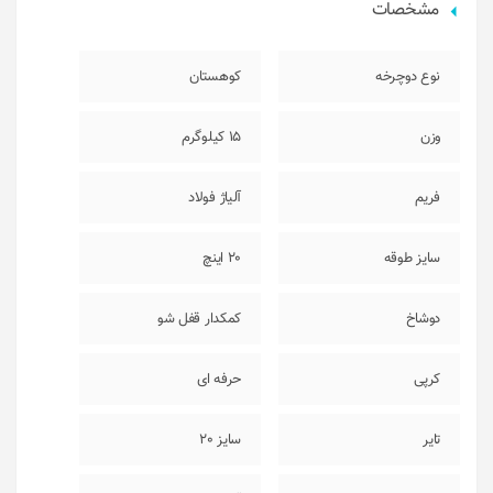
مشخصات
نوع دوچرخه
کوهستان
وزن
15 کیلوگرم
فریم
آلیاژ فولاد
سایز طوقه
20 اینچ
دوشاخ
کمکدار قفل شو
کرپی
حرفه ای
تایر
سایز 20