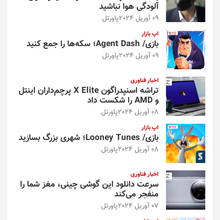
آلودگی هوا نباشید
09 آوریل 2024
پاورتل
اپ بازار
بازی/ Agent Dash؛ سکه‌ها را جمع کنید
09 آوریل 2024
پاورتل
اخبار فناوری
تراشه اسنپدراگون X Elite پرچم‌داران اینتل
و AMD را شکست داد
08 آوریل 2024
پاورتل
اپ بازار
بازی/ Looney Tunes؛ شهری بزرگ بسازید
08 آوریل 2024
پاورتل
اخبار فناوری
سرعت دانلود این گوشی چینی، مغز شما را
منفجر می‌کند
07 آوریل 2024
پاورتل