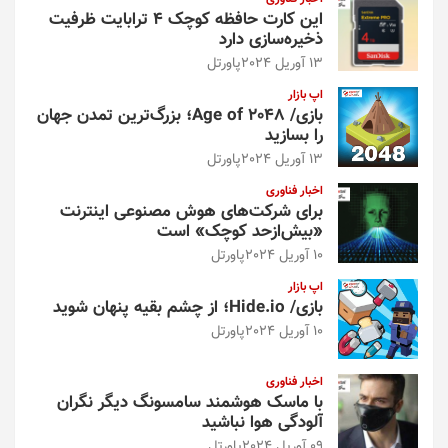
این کارت حافظه کوچک ۴ ترابایت ظرفیت
ذخیره‌سازی دارد
13 آوریل 2024
پاورتل
اپ بازار
بازی/ Age of 2048؛ بزرگ‌ترین تمدن جهان
را بسازید
13 آوریل 2024
پاورتل
اخبار فناوری
برای شرکت‌های هوش مصنوعی اینترنت
«بیش‌از‌حد کوچک» است
10 آوریل 2024
پاورتل
اپ بازار
بازی/ Hide.io؛ از چشم بقیه پنهان شوید
10 آوریل 2024
پاورتل
اخبار فناوری
با ماسک هوشمند سامسونگ دیگر نگران
آلودگی هوا نباشید
09 آوریل 2024
پاورتل