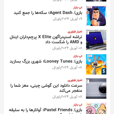
اپ بازار
بازی/ Agent Dash؛ سکه‌ها را جمع کنید
09 آوریل 2024
پاورتل
اخبار فناوری
تراشه اسنپدراگون X Elite پرچم‌داران اینتل
و AMD را شکست داد
08 آوریل 2024
پاورتل
اپ بازار
بازی/ Looney Tunes؛ شهری بزرگ بسازید
08 آوریل 2024
پاورتل
اخبار فناوری
سرعت دانلود این گوشی چینی، مغز شما را
منفجر می‌کند
07 آوریل 2024
پاورتل
اپ بازار
بازی/ Pastel Friends؛ آواتارها را به سلیقه