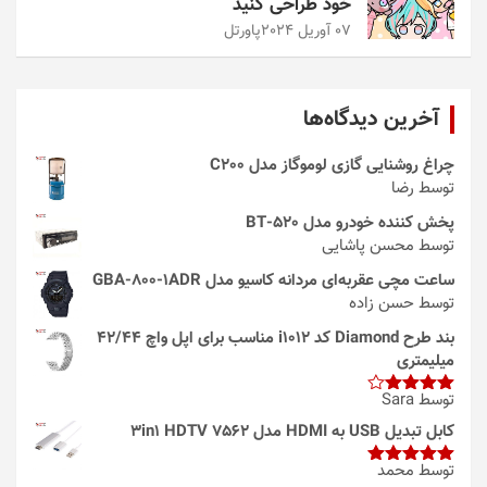
خود طراحی کنید
07 آوریل 2024
پاورتل
آخرین دیدگاه‌ها
چراغ روشنایی گازی لوموگاز مدل C200
توسط رضا
پخش کننده خودرو مدل 520-BT
توسط محسن پاشایی
ساعت مچی عقربه‌ای مردانه کاسیو مدل GBA-800-1ADR
توسط حسن زاده
بند طرح Diamond کد i1012 مناسب برای اپل واچ 42/44
میلیمتری
توسط Sara
امتیاز
4
از 5
کابل تبدیل USB به HDMI مدل 3in1 HDTV 7562
توسط محمد
امتیاز
5
از