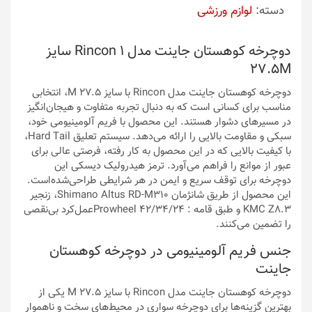
دسته:
لوازم ورزشی
دوچرخه کوهستان جاینت مدل Rincon 1 سایز
27.5M
دوچرخه کوهستان جاینت مدل Rincon با سایز ۲۷.۵ M، انتخابی
مناسب برای کسانی است که به دنبال تجربه متفاوت و هیجان‌انگیز
در مسیرهای دشوار هستند. این محصول با فریم آلومینیومی خود،
سبکی و مقاومت بالایی را ارائه می‌دهد. سیستم تعلیق Hard Tail،
با کیفیت بالایی که در این محصول به کار رفته، فرصتی عالی برای
عبور از موانع را فراهم می‌آورد. ترمز هیدرولیک دیسکی این
دوچرخه برای توقف سریع و ایمن در هر شرایطی طراحی‌شده‌است.
این محصول از طریق شانژمان Shimano Altus RD-M310، زنجیر
KMC Z۸.۳ و طبق قامه : Prowheel 42/34/24عمل‌کرد بی‌نقصی
را تضمین می‌کنند.
جنس فریم آلومینیومی در دوچرخه کوهستان
جاینت
دوچرخه کوهستان جاینت مدل Rincon با سایز ۲۷.۵ M یکی از
بهترین گزینه‌ها برای دوچرخه سواری در محیط‌های سخت و ناهموار