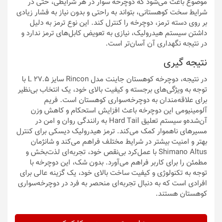
موضوع باعث می‌شود که دوچرخه سوار در هر شرایطی، حتی در
شرایط سخت کوهستانی، بتواند به راحتی و بدون نیاز به فشار زیادی
بر روی دسته ترمز، دوچرخه را کنترل کند. این نوع ترمز به دلیل
داشتن سیستم هیدرولیک، نیازی به تعویض کابل‌های ترمز ندارد و
در نتیجه نگهداری آن آسان‌تر است.
نتیجه گیری
در نتیجه، دوچرخه کوهستان جاینت مدل Rincon سایز ۲۷.۵ L با
توجه به ویژگی‌های برجسته و کیفیت بالای خود، یک انتخاب بی‌نظیر
برای علاقه‌مندان به دوچرخه‌سواری کوهستان است. فریم
آلومینیومی این دوچرخه باعث افزایش استحکام و کاهش وزن
آن‌شده‌و سیستم تعلیق Hard Tail به رانندگی روان و امن در
مسیرهای ناهموار کمک می‌کند. ترمز هیدرولیک دیسکی برای کنترل
بهتر و امنیت بیشتر در شرایط مختلف فراهم می‌کند و شانژمان
Shimano Altus با عمل‌کرد بی‌نقص خود، تجربه‌ای لذت‌بخش و
مطمئن را برای کاربر فراهم می‌آورد. بدون شک، این دوچرخه با
توجه به تکنولوژی و کیفیت ساخت بالای خود، یک گزینه عالی برای
افرادی است که به دنبال تجربه‌ای منحصر به فرد در دوچرخه‌سواری
کوهستان هستند.