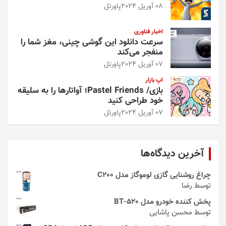
08 آوریل 2024
پاورتل
اخبار فناوری
سرعت دانلود این گوشی چینی، مغز شما را
منفجر می‌کند
07 آوریل 2024
پاورتل
اپ بازار
بازی/ Pastel Friends؛ آواتارها را به سلیقه
خود طراحی کنید
07 آوریل 2024
پاورتل
آخرین دیدگاه‌ها
چراغ روشنایی گازی لوموگاز مدل C200
توسط رضا
پخش کننده خودرو مدل 520-BT
توسط محسن پاشایی