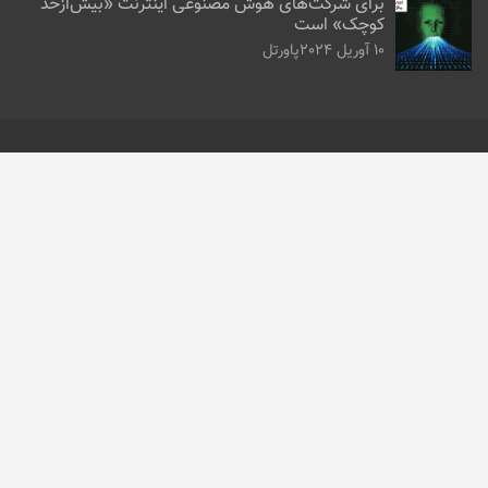
برای شرکت‌های هوش مصنوعی اینترنت «بیش‌از‌حد
کوچک» است
10 آوریل 2024
پاورتل