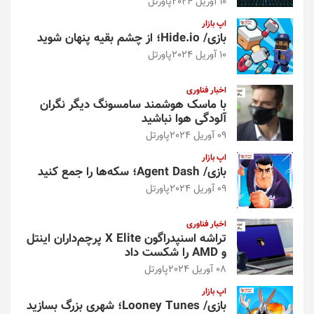
10 آوریل 2024
پاورتل
اپ بازار
بازی/ Hide.io؛ از چشم بقیه پنهان شوید
10 آوریل 2024
پاورتل
اخبار فناوری
با ماسک هوشمند سامسونگ دیگر نگران
آلودگی هوا نباشید
09 آوریل 2024
پاورتل
اپ بازار
بازی/ Agent Dash؛ سکه‌ها را جمع کنید
09 آوریل 2024
پاورتل
اخبار فناوری
تراشه اسنپدراگون X Elite پرچم‌داران اینتل
و AMD را شکست داد
08 آوریل 2024
پاورتل
اپ بازار
بازی/ Looney Tunes؛ شهری بزرگ بسازید